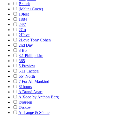
Brandt
(Malin+Goetz)
10feet
1884
24/7
2Go
2Have
2Love Tony Cohen
2nd Day
3 Bo
3.1 Phillip Lim
365
5 Preview
5.11 Tactical
66° North
7 For All Mankind
81hours
A Brand Apart
A Xoco by Anthon Berg
Ørgreen
Ørskov
A. Lange & Söhne