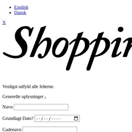
English
Dansk
X
Venligst udfyld alle felterne.
Generelle oplysninger
-
Navn
Grundlagt Dato?
Gadenavn