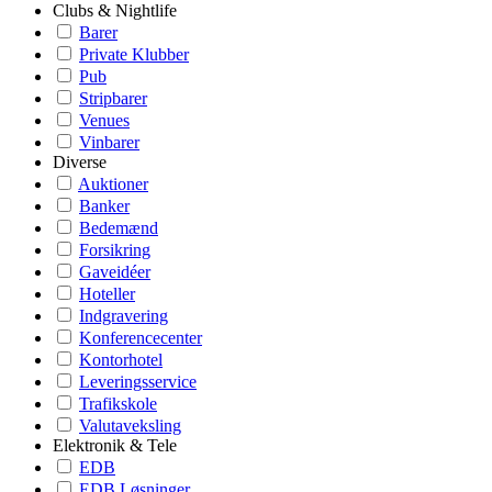
Clubs & Nightlife
Barer
Private Klubber
Pub
Stripbarer
Venues
Vinbarer
Diverse
Auktioner
Banker
Bedemænd
Forsikring
Gaveidéer
Hoteller
Indgravering
Konferencecenter
Kontorhotel
Leveringsservice
Trafikskole
Valutaveksling
Elektronik & Tele
EDB
EDB Løsninger