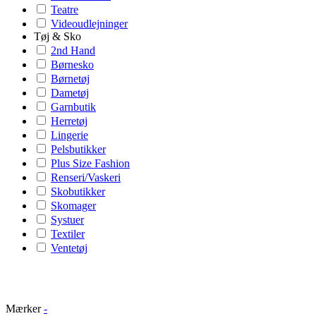
Teatre
Videoudlejninger
Tøj & Sko
2nd Hand
Børnesko
Børnetøj
Dametøj
Garnbutik
Herretøj
Lingerie
Pelsbutikker
Plus Size Fashion
Renseri/Vaskeri
Skobutikker
Skomager
Systuer
Textiler
Ventetøj
Mærker
-