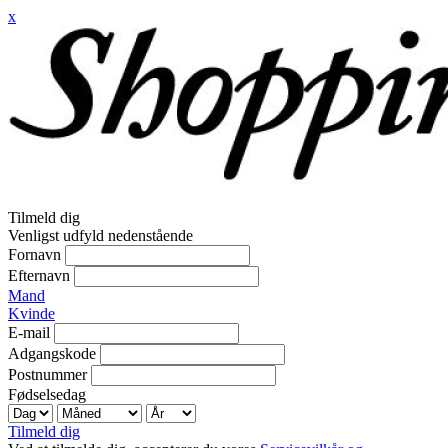
x
Tilmeld dig
Venligst udfyld nedenstående
Fornavn
Efternavn
Mand
Kvinde
E-mail
Adgangskode
Postnummer
Fødselsedag
Tilmeld dig