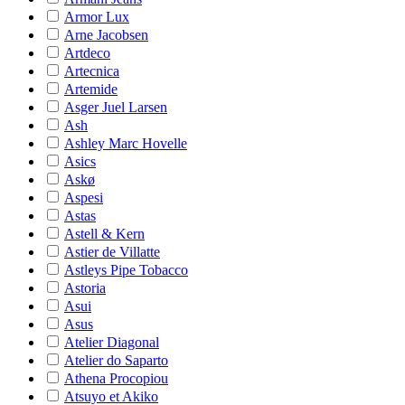
Armor Lux
Arne Jacobsen
Artdeco
Artecnica
Artemide
Asger Juel Larsen
Ash
Ashley Marc Hovelle
Asics
Askø
Aspesi
Astas
Astell & Kern
Astier de Villatte
Astleys Pipe Tobacco
Astoria
Asui
Asus
Atelier Diagonal
Atelier do Saparto
Athena Procopiou
Atsuyo et Akiko