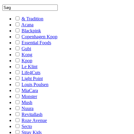
& Tradition
Acana
Blackpink
Copenhagen Kpop
Essential Foods
Gubi
Kong
Kpop
Le Klint
Life4Cuts
Light Point
Louis Poulsen
MiaCara
Monster
Mush
Nuura
Revitallash
Roze Avenue
Secto
Stray Kids