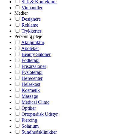
Slik & Konfekture
Vinhandler
Medier
Designere
Reklame
Trykkerier
Personlig pleje
Akupunktur
Apoteker
Beauty Saloner
Fodterapi
Frisørsaloner
Fysioterapi
Hørecenter
Helsekost
Kosmetik
Massage
Medical Clinic
Optiker
Ortopædisk Udstyr
Piercing
Solarium
Sundhedsklinikker