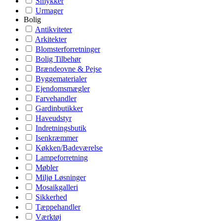
Smykker
Urmager
Bolig
Antikviteter
Arkitekter
Blomsterforretninger
Bolig Tilbehør
Brændeovne & Pejse
Byggematerialer
Ejendomsmægler
Farvehandler
Gardinbutikker
Haveudstyr
Indretningsbutik
Isenkræmmer
Køkken/Badeværelse
Lampeforretning
Møbler
Miljø Løsninger
Mosaikgalleri
Sikkerhed
Tæppehandler
Værktøj