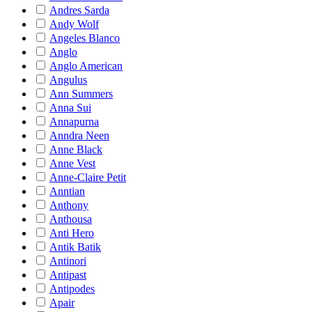
Andres Sarda
Andy Wolf
Angeles Blanco
Anglo
Anglo American
Angulus
Ann Summers
Anna Sui
Annapurna
Anndra Neen
Anne Black
Anne Vest
Anne-Claire Petit
Anntian
Anthony
Anthousa
Anti Hero
Antik Batik
Antinori
Antipast
Antipodes
Apair