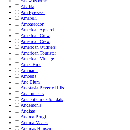
Altewaisaome
Alvilda
Am Eyewear
Amarelli
Ambassador
American Apparel
American Crew
American Crew
American Outfiters
American Tourister
American Vintage
Ames Bros
Ammann
Amoena
Ana Blum
Anastasia Beverly Hills
Anatomicals
Ancient Greek Sandals
Anderson's
Andiata
Andrea Brugi
Andrea Maack
Andreas Hansen