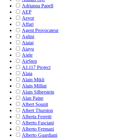
Adrianna Papell
AEP
Aevor
Affari
Agent Provocateur
Aglini
Aiaiai
Aiayu
Aigle
AirStep
AJ.117 Project
Alaia
Alain Mikli
Alain Milliat
Alain Silberstein
Alan Paine
Albert Sounit
Albert Thurston
Alberta Ferretti
Alberto Fasciani
Alberto Fermani
Alberto Guardiani