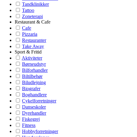
Tandklinikker
Tattoo
Zoneterapi
Restaurant & Cafe
Cafe
Pizzaria
Restauranter
Take Away
Sport & Fritid
Aktiviteter
Børneudstyr
Bilforhandler
Biltilbehør
Biludlejning
Biografer
Boghandlere
Cykelforretninger
Danseskoler
Dyrehandler
Fiskegrej
Fitness
Hobbyforretninger