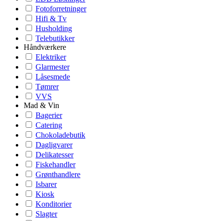
Fotoforretninger
Hifi & Tv
Husholding
Telebutikker
Håndværkere
Elektriker
Glarmester
Låsesmede
Tømrer
VVS
Mad & Vin
Bagerier
Catering
Chokoladebutik
Dagligvarer
Delikatesser
Fiskehandler
Grønthandlere
Isbarer
Kiosk
Konditorier
Slagter