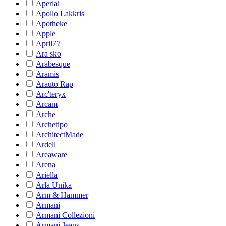
Aperlai
Apollo Lakkris
Apotheke
Apple
April77
Ara sko
Arabesque
Aramis
Arauto Rap
Arc'teryx
Arcam
Arche
Archetipo
ArchitectMade
Ardell
Areaware
Arena
Ariella
Arla Unika
Arm & Hammer
Armani
Armani Collezioni
Armani Jeans