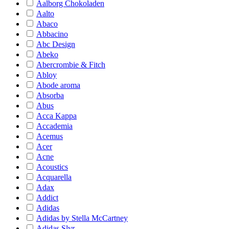
Aalborg Chokoladen
Aalto
Abaco
Abbacino
Abc Design
Abeko
Abercrombie & Fitch
Abloy
Abode aroma
Absorba
Abus
Acca Kappa
Accademia
Acemus
Acer
Acne
Acoustics
Acquarella
Adax
Addict
Adidas
Adidas by Stella McCartney
Adidas Slvr