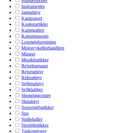
Hundesaloner
Instrumenter
Jagtudstyr
Kampsport
Kontorartikler
Kunstgalleri
Kunstmuseum
Legetøjsforretning
Motorcykelforhandlere
Museer
Musikbutikker
Rejsebureauer
Rejseudstyr
Rideudstyr
Sejlerudstyr
Sejlklubber
Shoppingcentre
Skiudstyr
Souvenirbutikker
Spa
Spillehaller
Sportsbutikker
Tankstationer