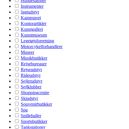
Hundesaloner
Instrumenter
Jagtudstyr
Kampsport
Kontorartikler
Kunstgalleri
Kunstmuseum
Legetøjsforretning
Motorcykelforhandlere
Museer
Musikbutikker
Rejsebureauer
Rejseudstyr
Rideudstyr
Sejlerudstyr
Sejlklubber
Shoppingcentre
Skiudstyr
Souvenirbutikker
Spa
Spillehaller
Sportsbutikker
Tankstationer