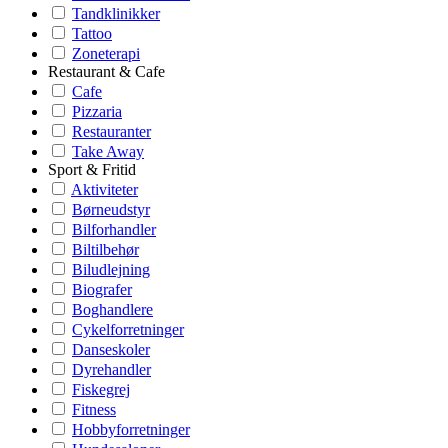
Tandklinikker
Tattoo
Zoneterapi
Restaurant & Cafe
Cafe
Pizzaria
Restauranter
Take Away
Sport & Fritid
Aktiviteter
Børneudstyr
Bilforhandler
Biltilbehør
Biludlejning
Biografer
Boghandlere
Cykelforretninger
Danseskoler
Dyrehandler
Fiskegrej
Fitness
Hobbyforretninger