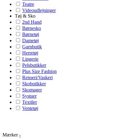
Teatre
Videoudlejninger
Tøj & Sko
2nd Hand
Børnesko
Børnetøj
Dametøj
Garnbutik
Herretøj
Lingerie
Pelsbutikker
Plus Size Fashion
Renseri/Vaskeri
Skobutikker
Skomager
Systuer
Textiler
Ventetøj
Mærker
-