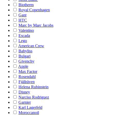
Biotherm
Royal Copenhagen
Gant
HTC
Marc by Marc Jacobs
Valentino
Escada
Lego
American Crew
Babyliss
Bulgari
Givenchy
Apple
Max Factor
Rosendahl
Fjällräven
Helena Rubinstein
Disney
Narciso Rodriguez
Garnier
Karl Lagerfeld
Moroccanoil