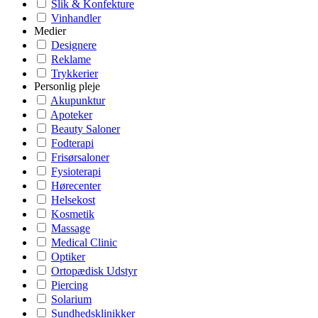
Slik & Konfekture
Vinhandler
Medier
Designere
Reklame
Trykkerier
Personlig pleje
Akupunktur
Apoteker
Beauty Saloner
Fodterapi
Frisørsaloner
Fysioterapi
Hørecenter
Helsekost
Kosmetik
Massage
Medical Clinic
Optiker
Ortopædisk Udstyr
Piercing
Solarium
Sundhedsklinikker