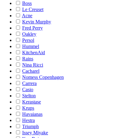
Boss
Le Creuset
Acne
Kevin Murphy
Fred Perry
Oakley
Persol
Hummel
KitchenAid
Rains
Nina Ricci
Cacharel
Nomess Copenhagen
Carrera
Casio
Stelton
Kerastase
Krups
Havaianas
Hestra
Triumph
Issey Miyake