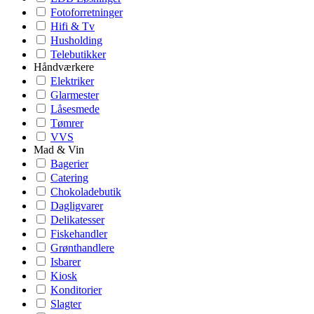
Fotoforretninger
Hifi & Tv
Husholding
Telebutikker
Håndværkere
Elektriker
Glarmester
Låsesmede
Tømrer
VVS
Mad & Vin
Bagerier
Catering
Chokoladebutik
Dagligvarer
Delikatesser
Fiskehandler
Grønthandlere
Isbarer
Kiosk
Konditorier
Slagter