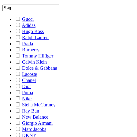
Gucci
Adidas
Hugo Boss
Ralph Lauren
Prada
Burberry
Tommy Hilfiger
Calvin Klein
Dolce & Gabbana
Lacoste
Chanel
Dior
Puma
Nike
Stella McCartney
Ray Ban
New Balance
Giorgio Armani
Marc Jacobs
DKNY