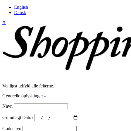
English
Dansk
X
Venligst udfyld alle felterne.
Generelle oplysninger
-
Navn
Grundlagt Dato?
Gadenavn