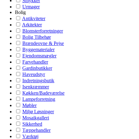
Smykker
Urmager
Bolig
Antikviteter
Arkitekter
Blomsterforretninger
Bolig Tilbehør
Brændeovne & Pejse
Byggematerialer
Ejendomsmægler
Farvehandler
Gardinbutikker
Haveudstyr
Indretningsbutik
Isenkræmmer
Køkken/Badeværelse
Lampeforretning
Møbler
Miljø Løsninger
Mosaikgalleri
Sikkerhed
Tæppehandler
Værktøj