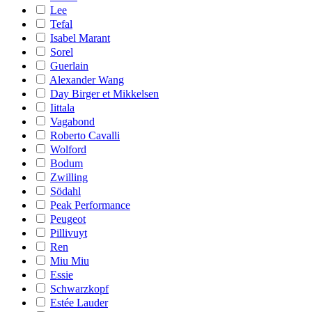
Lee
Tefal
Isabel Marant
Sorel
Guerlain
Alexander Wang
Day Birger et Mikkelsen
Iittala
Vagabond
Roberto Cavalli
Wolford
Bodum
Zwilling
Södahl
Peak Performance
Peugeot
Pillivuyt
Ren
Miu Miu
Essie
Schwarzkopf
Estée Lauder