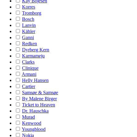
Kay Bojesen
Korres
Tromborg
Bosch
Lanvin
Kähler
Ganni
Redken
Dyrberg Kern
Karmameju
Clarks
Clinique
Armani
Helly Hansen
Cartier
Samsøe & Samsøe
By Malene Birger
Ticket to Heaven
Dr. Hauschka
Murad
Kenwood
Youngblood
Nokia