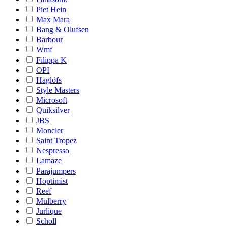
Piet Hein
Max Mara
Bang & Olufsen
Barbour
Wmf
Filippa K
OPI
Haglöfs
Style Masters
Microsoft
Quiksilver
JBS
Moncler
Saint Tropez
Nespresso
Lamaze
Parajumpers
Hoptimist
Reef
Mulberry
Jurlique
Scholl