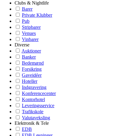
Clubs & Nightlife
Barer
Private Klubber
Pub
Stripbarer
Venues
Vinbarer
Diverse
Auktioner
Banker
Bedemænd
Forsikring
Gaveidéer
Hoteller
Indgravering
Konferencecenter
Kontorhotel
Leveringsservice
Trafikskole
Valutaveksling
Elektronik & Tele
EDB
EDB Løsninger