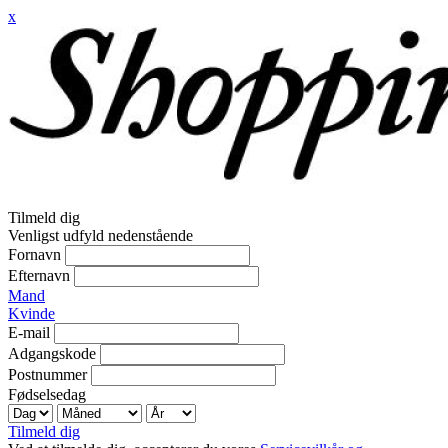
x
Tilmeld dig
Venligst udfyld nedenstående
Fornavn
Efternavn
Mand
Kvinde
E-mail
Adgangskode
Postnummer
Fødselsedag
Tilmeld dig