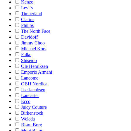
Kenzo
Levi´s
Timberland
Clarins
Philips
The North Face
Davidoff
Jimmy Choo
Michael Kors
Falke
Shiseido
Ole Henriksen
Emporio Armani
Lancome
OBH Nordica
Ilse Jacobsen
Lancaster
Ecco
Juicy Couture
Birkenstock
Weleda
Bjørn Borg
Mont Blanc