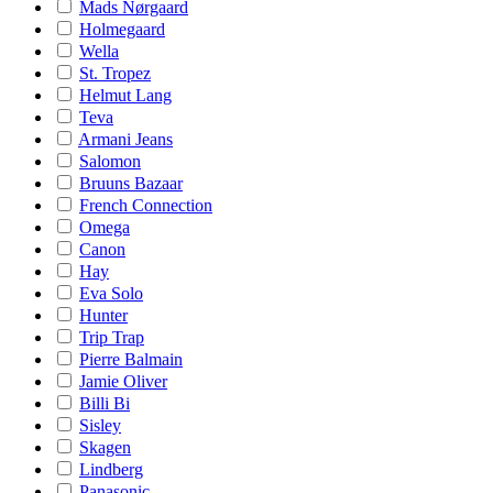
Mads Nørgaard
Holmegaard
Wella
St. Tropez
Helmut Lang
Teva
Armani Jeans
Salomon
Bruuns Bazaar
French Connection
Omega
Canon
Hay
Eva Solo
Hunter
Trip Trap
Pierre Balmain
Jamie Oliver
Billi Bi
Sisley
Skagen
Lindberg
Panasonic