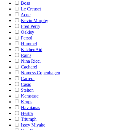
Boss
Le Creuset
Acne
Kevin Murphy
Fred Perry
Oakley
Persol
Hummel
KitchenAid
Rains
Nina Ricci
Cacharel
Nomess Copenhagen
Carrera
Casio
Stelton
Kerastase
Krups
Havaianas
Hestra
Triumph
Issey Miyake