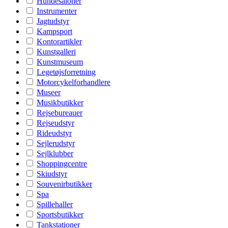
Hundesaloner
Instrumenter
Jagtudstyr
Kampsport
Kontorartikler
Kunstgalleri
Kunstmuseum
Legetøjsforretning
Motorcykelforhandlere
Museer
Musikbutikker
Rejsebureauer
Rejseudstyr
Rideudstyr
Sejlerudstyr
Sejlklubber
Shoppingcentre
Skiudstyr
Souvenirbutikker
Spa
Spillehaller
Sportsbutikker
Tankstationer