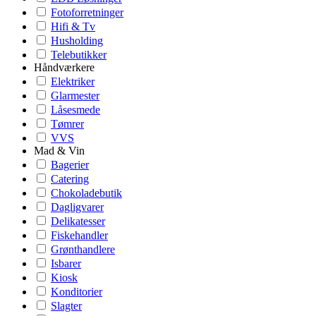
Fotoforretninger
Hifi & Tv
Husholding
Telebutikker
Håndværkere
Elektriker
Glarmester
Låsesmede
Tømrer
VVS
Mad & Vin
Bagerier
Catering
Chokoladebutik
Dagligvarer
Delikatesser
Fiskehandler
Grønthandlere
Isbarer
Kiosk
Konditorier
Slagter