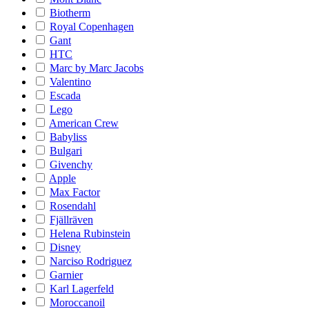
Biotherm
Royal Copenhagen
Gant
HTC
Marc by Marc Jacobs
Valentino
Escada
Lego
American Crew
Babyliss
Bulgari
Givenchy
Apple
Max Factor
Rosendahl
Fjällräven
Helena Rubinstein
Disney
Narciso Rodriguez
Garnier
Karl Lagerfeld
Moroccanoil