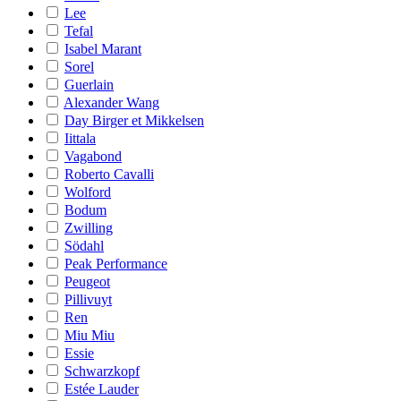
Lee
Tefal
Isabel Marant
Sorel
Guerlain
Alexander Wang
Day Birger et Mikkelsen
Iittala
Vagabond
Roberto Cavalli
Wolford
Bodum
Zwilling
Södahl
Peak Performance
Peugeot
Pillivuyt
Ren
Miu Miu
Essie
Schwarzkopf
Estée Lauder