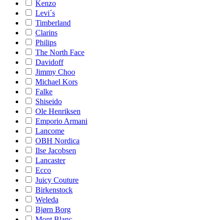
Kenzo
Levi´s
Timberland
Clarins
Philips
The North Face
Davidoff
Jimmy Choo
Michael Kors
Falke
Shiseido
Ole Henriksen
Emporio Armani
Lancome
OBH Nordica
Ilse Jacobsen
Lancaster
Ecco
Juicy Couture
Birkenstock
Weleda
Bjørn Borg
Mont Blanc