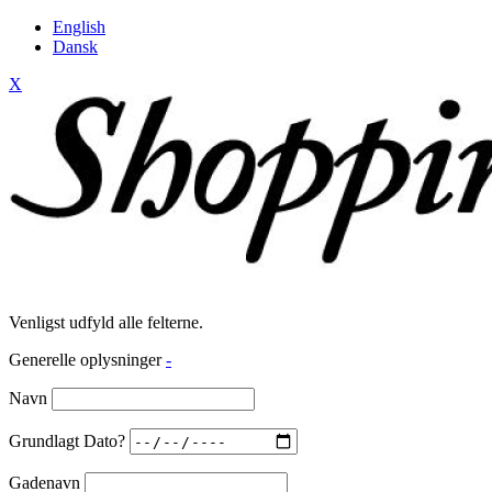
English
Dansk
X
Venligst udfyld alle felterne.
Generelle oplysninger
-
Navn
Grundlagt Dato?
Gadenavn