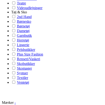
Teatre
Videoudlejninger
Tøj & Sko
2nd Hand
Børnesko
Børnetøj
Dametøj
Garnbutik
Herretøj
Lingerie
Pelsbutikker
Plus Size Fashion
Renseri/Vaskeri
Skobutikker
Skomager
Systuer
Textiler
Ventetøj
Mærker
-