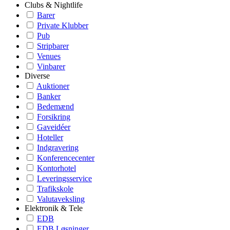
Clubs & Nightlife
Barer
Private Klubber
Pub
Stripbarer
Venues
Vinbarer
Diverse
Auktioner
Banker
Bedemænd
Forsikring
Gaveidéer
Hoteller
Indgravering
Konferencecenter
Kontorhotel
Leveringsservice
Trafikskole
Valutaveksling
Elektronik & Tele
EDB
EDB Løsninger