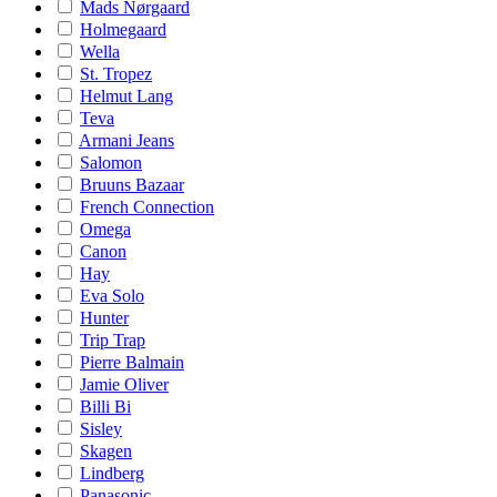
Mads Nørgaard
Holmegaard
Wella
St. Tropez
Helmut Lang
Teva
Armani Jeans
Salomon
Bruuns Bazaar
French Connection
Omega
Canon
Hay
Eva Solo
Hunter
Trip Trap
Pierre Balmain
Jamie Oliver
Billi Bi
Sisley
Skagen
Lindberg
Panasonic