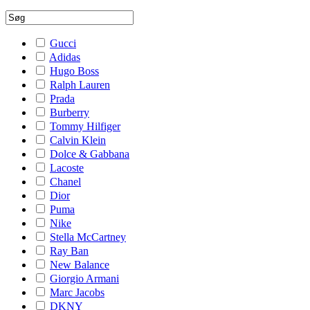
Gucci
Adidas
Hugo Boss
Ralph Lauren
Prada
Burberry
Tommy Hilfiger
Calvin Klein
Dolce & Gabbana
Lacoste
Chanel
Dior
Puma
Nike
Stella McCartney
Ray Ban
New Balance
Giorgio Armani
Marc Jacobs
DKNY