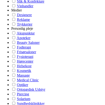
Slik & Konfekture
Vinhandler
Medier
Designere
Reklame
Trykkerier
Personlig pleje
Akupunktur
Apoteker
Beauty Saloner
Fodterapi
Frisørsaloner
Fysioterapi
Hørecenter
Helsekost
Kosmetik
Massage
Medical Clinic
Optiker
Ortopædisk Udstyr
Piercing
Solarium
Sundhedsklinikker