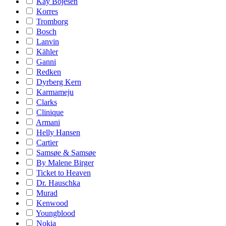
Kay Bojesen
Korres
Tromborg
Bosch
Lanvin
Kähler
Ganni
Redken
Dyrberg Kern
Karmameju
Clarks
Clinique
Armani
Helly Hansen
Cartier
Samsøe & Samsøe
By Malene Birger
Ticket to Heaven
Dr. Hauschka
Murad
Kenwood
Youngblood
Nokia