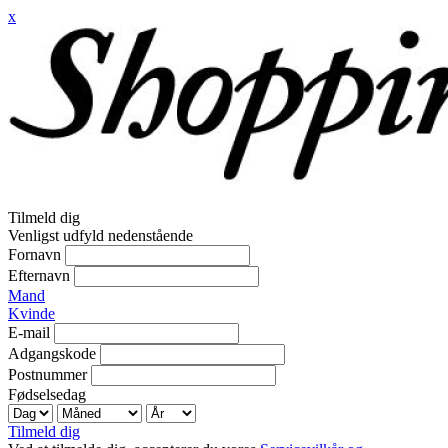
x
Tilmeld dig
Venligst udfyld nedenstående
Fornavn
Efternavn
Mand
Kvinde
E-mail
Adgangskode
Postnummer
Fødselsedag
Tilmeld dig