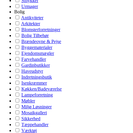
Smykker
Urmager
Bolig
Antikviteter
Arkitekter
Blomsterforretninger
Bolig Tilbehør
Brændeovne & Pejse
Byggematerialer
Ejendomsmægler
Farvehandler
Gardinbutikker
Haveudstyr
Indretningsbutik
Isenkræmmer
Køkken/Badeværelse
Lampeforretning
Møbler
Miljø Løsninger
Mosaikgalleri
Sikkerhed
Tæppehandler
Værktøj