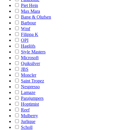
Piet Hein
Max Mara
Bang & Olufsen
Barbour
Wmf
Filippa K
OPI
Haglöfs
Style Masters
Microsoft
Quiksilver
JBS
Moncler
Saint Tropez
Nespresso
Lamaze
Parajumpers
Hoptimist
Reef
Mulberry
Jurlique
Scholl