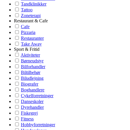
Tandklinikker
Tattoo
Zoneterapi
Restaurant & Cafe
Cafe
Pizzaria
Restauranter
Take Away
Sport & Fritid
Aktiviteter
Børneudstyr
Bilforhandler
Biltilbehør
Biludlejning
Biografer
Boghandlere
Cykelforretninger
Danseskoler
Dyrehandler
Fiskegrej
Fitness
Hobbyforretninger