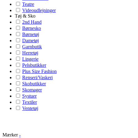
Teatre
Videoudlejninger
Tøj & Sko
2nd Hand
Børnesko
Børnetøj
Dametøj
Garnbutik
Herretøj
Lingerie
Pelsbutikker
Plus Size Fashion
Renseri/Vaskeri
Skobutikker
Skomager
Systuer
Textiler
Ventetøj
Mærker
-