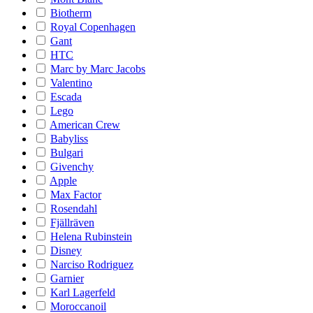
Biotherm
Royal Copenhagen
Gant
HTC
Marc by Marc Jacobs
Valentino
Escada
Lego
American Crew
Babyliss
Bulgari
Givenchy
Apple
Max Factor
Rosendahl
Fjällräven
Helena Rubinstein
Disney
Narciso Rodriguez
Garnier
Karl Lagerfeld
Moroccanoil