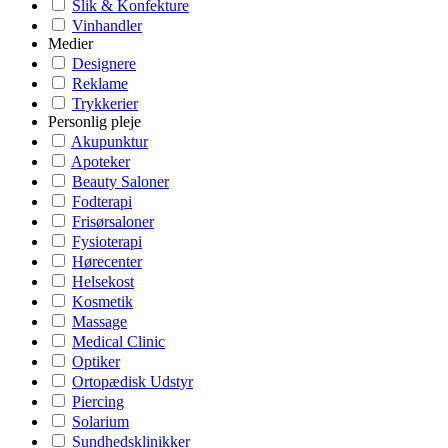
Slik & Konfekture
Vinhandler
Medier
Designere
Reklame
Trykkerier
Personlig pleje
Akupunktur
Apoteker
Beauty Saloner
Fodterapi
Frisørsaloner
Fysioterapi
Hørecenter
Helsekost
Kosmetik
Massage
Medical Clinic
Optiker
Ortopædisk Udstyr
Piercing
Solarium
Sundhedsklinikker