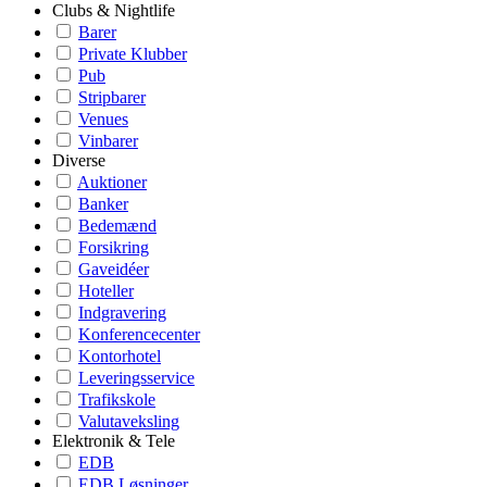
Clubs & Nightlife
Barer
Private Klubber
Pub
Stripbarer
Venues
Vinbarer
Diverse
Auktioner
Banker
Bedemænd
Forsikring
Gaveidéer
Hoteller
Indgravering
Konferencecenter
Kontorhotel
Leveringsservice
Trafikskole
Valutaveksling
Elektronik & Tele
EDB
EDB Løsninger