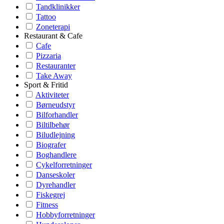
Tandklinikker
Tattoo
Zoneterapi
Restaurant & Cafe
Cafe
Pizzaria
Restauranter
Take Away
Sport & Fritid
Aktiviteter
Børneudstyr
Bilforhandler
Biltilbehør
Biludlejning
Biografer
Boghandlere
Cykelforretninger
Danseskoler
Dyrehandler
Fiskegrej
Fitness
Hobbyforretninger