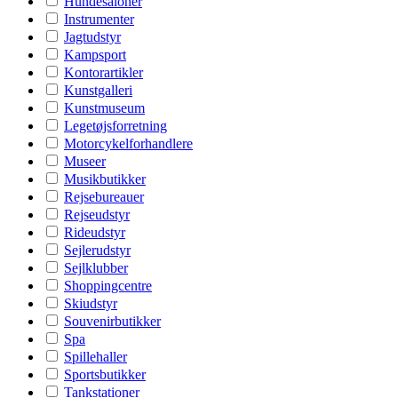
Hundesaloner
Instrumenter
Jagtudstyr
Kampsport
Kontorartikler
Kunstgalleri
Kunstmuseum
Legetøjsforretning
Motorcykelforhandlere
Museer
Musikbutikker
Rejsebureauer
Rejseudstyr
Rideudstyr
Sejlerudstyr
Sejlklubber
Shoppingcentre
Skiudstyr
Souvenirbutikker
Spa
Spillehaller
Sportsbutikker
Tankstationer