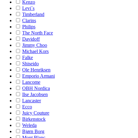
Kenzo
Levi´s
Timberland
Clarins
Philips
The North Face
Davidoff
Jimmy Choo
Michael Kors
Falke
Shiseido
Ole Henriksen
Emporio Armani
Lancome
OBH Nordica
Ilse Jacobsen
Lancaster
Ecco
Juicy Couture
Birkenstock
Weleda
Bjørn Borg
Mont Blanc