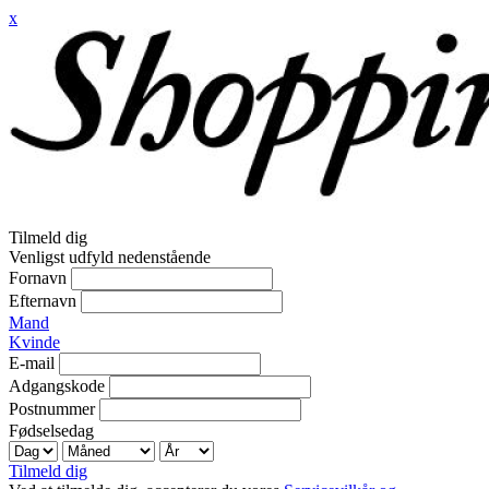
x
Tilmeld dig
Venligst udfyld nedenstående
Fornavn
Efternavn
Mand
Kvinde
E-mail
Adgangskode
Postnummer
Fødselsedag
Tilmeld dig