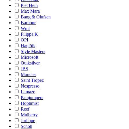
Piet Hein
Max Mara
Bang & Olufsen
Barbour
Wmf
Filippa K
OPI
Haglöfs
Style Masters
Microsoft
Quiksilver
JBS
Moncler
Saint Tropez
Nespresso
Lamaze
Parajumpers
Hoptimist
Reef
Mulberry
Jurlique
Scholl