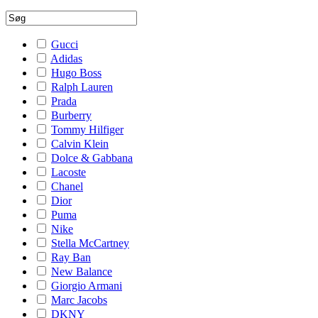
Gucci
Adidas
Hugo Boss
Ralph Lauren
Prada
Burberry
Tommy Hilfiger
Calvin Klein
Dolce & Gabbana
Lacoste
Chanel
Dior
Puma
Nike
Stella McCartney
Ray Ban
New Balance
Giorgio Armani
Marc Jacobs
DKNY