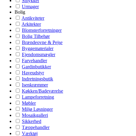
Smykker
Urmager
Bolig
Antikviteter
Arkitekter
Blomsterforretninger
Bolig Tilbehør
Brændeovne & Pejse
Byggematerialer
Ejendomsmægler
Farvehandler
Gardinbutikker
Haveudstyr
Indretningsbutik
Isenkræmmer
Køkken/Badeværelse
Lampeforretning
Møbler
Miljø Løsninger
Mosaikgalleri
Sikkerhed
Tæppehandler
Værktøj