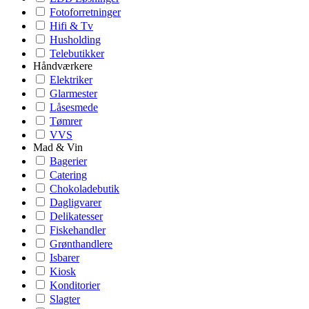
Fotoforretninger
Hifi & Tv
Husholding
Telebutikker
Håndværkere
Elektriker
Glarmester
Låsesmede
Tømrer
VVS
Mad & Vin
Bagerier
Catering
Chokoladebutik
Dagligvarer
Delikatesser
Fiskehandler
Grønthandlere
Isbarer
Kiosk
Konditorier
Slagter