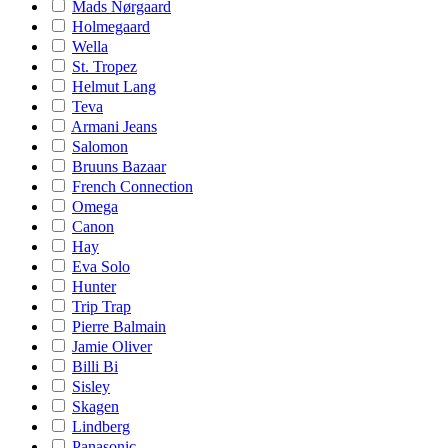
Mads Nørgaard
Holmegaard
Wella
St. Tropez
Helmut Lang
Teva
Armani Jeans
Salomon
Bruuns Bazaar
French Connection
Omega
Canon
Hay
Eva Solo
Hunter
Trip Trap
Pierre Balmain
Jamie Oliver
Billi Bi
Sisley
Skagen
Lindberg
Panasonic