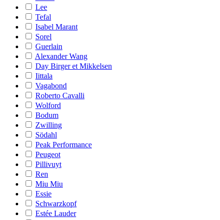
Lee
Tefal
Isabel Marant
Sorel
Guerlain
Alexander Wang
Day Birger et Mikkelsen
Iittala
Vagabond
Roberto Cavalli
Wolford
Bodum
Zwilling
Södahl
Peak Performance
Peugeot
Pillivuyt
Ren
Miu Miu
Essie
Schwarzkopf
Estée Lauder