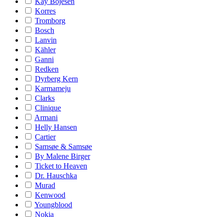
Kay Bojesen
Korres
Tromborg
Bosch
Lanvin
Kähler
Ganni
Redken
Dyrberg Kern
Karmameju
Clarks
Clinique
Armani
Helly Hansen
Cartier
Samsøe & Samsøe
By Malene Birger
Ticket to Heaven
Dr. Hauschka
Murad
Kenwood
Youngblood
Nokia