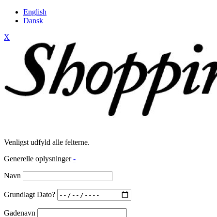
English
Dansk
X
Venligst udfyld alle felterne.
Generelle oplysninger
-
Navn
Grundlagt Dato?
Gadenavn