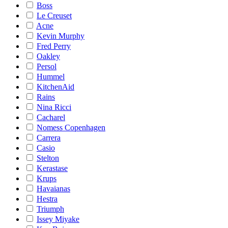
Boss
Le Creuset
Acne
Kevin Murphy
Fred Perry
Oakley
Persol
Hummel
KitchenAid
Rains
Nina Ricci
Cacharel
Nomess Copenhagen
Carrera
Casio
Stelton
Kerastase
Krups
Havaianas
Hestra
Triumph
Issey Miyake