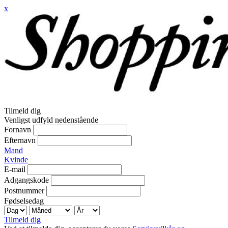
x
Tilmeld dig
Venligst udfyld nedenstående
Fornavn
Efternavn
Mand
Kvinde
E-mail
Adgangskode
Postnummer
Fødselsedag
Tilmeld dig