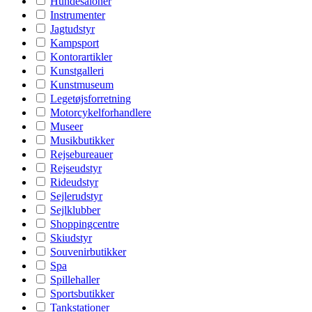
Hundesaloner
Instrumenter
Jagtudstyr
Kampsport
Kontorartikler
Kunstgalleri
Kunstmuseum
Legetøjsforretning
Motorcykelforhandlere
Museer
Musikbutikker
Rejsebureauer
Rejseudstyr
Rideudstyr
Sejlerudstyr
Sejlklubber
Shoppingcentre
Skiudstyr
Souvenirbutikker
Spa
Spillehaller
Sportsbutikker
Tankstationer