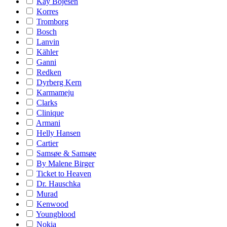
Kay Bojesen
Korres
Tromborg
Bosch
Lanvin
Kähler
Ganni
Redken
Dyrberg Kern
Karmameju
Clarks
Clinique
Armani
Helly Hansen
Cartier
Samsøe & Samsøe
By Malene Birger
Ticket to Heaven
Dr. Hauschka
Murad
Kenwood
Youngblood
Nokia