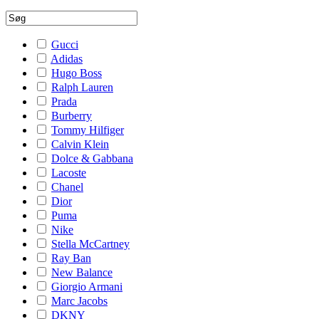
Gucci
Adidas
Hugo Boss
Ralph Lauren
Prada
Burberry
Tommy Hilfiger
Calvin Klein
Dolce & Gabbana
Lacoste
Chanel
Dior
Puma
Nike
Stella McCartney
Ray Ban
New Balance
Giorgio Armani
Marc Jacobs
DKNY