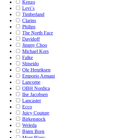
Kenzo
Levi´s
Timberland
Clarins
Philips
The North Face
Davidoff
Jimmy Choo
Michael Kors
Falke
Shiseido
Ole Henriksen
Emporio Armani
Lancome
OBH Nordica
Ilse Jacobsen
Lancaster
Ecco
Juicy Couture
Birkenstock
Weleda
Bjørn Borg
Mont Blanc