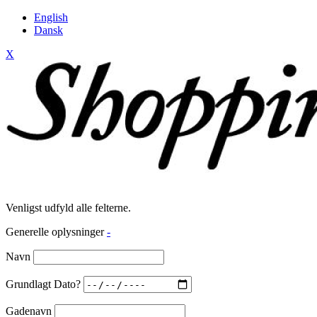
English
Dansk
X
Venligst udfyld alle felterne.
Generelle oplysninger
-
Navn
Grundlagt Dato?
Gadenavn