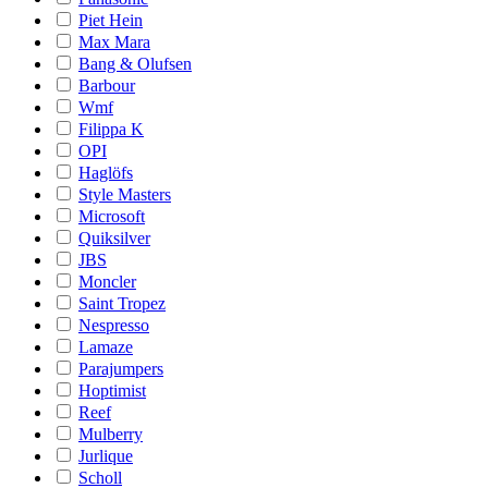
Piet Hein
Max Mara
Bang & Olufsen
Barbour
Wmf
Filippa K
OPI
Haglöfs
Style Masters
Microsoft
Quiksilver
JBS
Moncler
Saint Tropez
Nespresso
Lamaze
Parajumpers
Hoptimist
Reef
Mulberry
Jurlique
Scholl