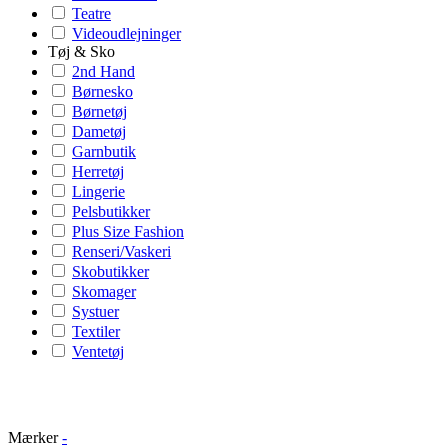
Teatre
Videoudlejninger
Tøj & Sko
2nd Hand
Børnesko
Børnetøj
Dametøj
Garnbutik
Herretøj
Lingerie
Pelsbutikker
Plus Size Fashion
Renseri/Vaskeri
Skobutikker
Skomager
Systuer
Textiler
Ventetøj
Mærker
-