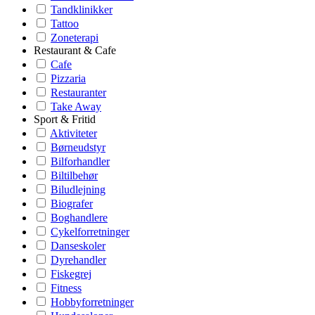
Tandklinikker
Tattoo
Zoneterapi
Restaurant & Cafe
Cafe
Pizzaria
Restauranter
Take Away
Sport & Fritid
Aktiviteter
Børneudstyr
Bilforhandler
Biltilbehør
Biludlejning
Biografer
Boghandlere
Cykelforretninger
Danseskoler
Dyrehandler
Fiskegrej
Fitness
Hobbyforretninger