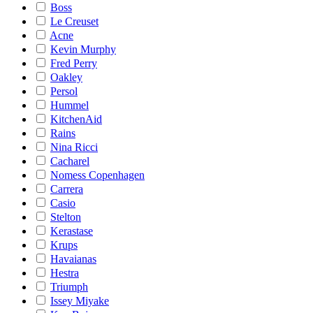
Boss
Le Creuset
Acne
Kevin Murphy
Fred Perry
Oakley
Persol
Hummel
KitchenAid
Rains
Nina Ricci
Cacharel
Nomess Copenhagen
Carrera
Casio
Stelton
Kerastase
Krups
Havaianas
Hestra
Triumph
Issey Miyake