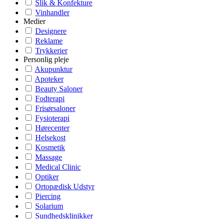
Slik & Konfekture
Vinhandler
Medier
Designere
Reklame
Trykkerier
Personlig pleje
Akupunktur
Apoteker
Beauty Saloner
Fodterapi
Frisørsaloner
Fysioterapi
Hørecenter
Helsekost
Kosmetik
Massage
Medical Clinic
Optiker
Ortopædisk Udstyr
Piercing
Solarium
Sundhedsklinikker