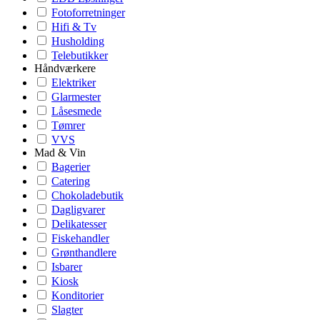
Fotoforretninger
Hifi & Tv
Husholding
Telebutikker
Håndværkere
Elektriker
Glarmester
Låsesmede
Tømrer
VVS
Mad & Vin
Bagerier
Catering
Chokoladebutik
Dagligvarer
Delikatesser
Fiskehandler
Grønthandlere
Isbarer
Kiosk
Konditorier
Slagter