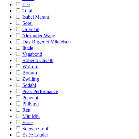
Lee
Tefal
Isabel Marant
Sorel
Guerlain
Alexander Wang
Day Birger et Mikkelsen
Iittala
Vagabond
Roberto Cavalli
Wolford
Bodum
Zwilling
Södahl
Peak Performance
Peugeot
Pillivuyt
Ren
Miu Miu
Essie
Schwarzkopf
Estée Lauder