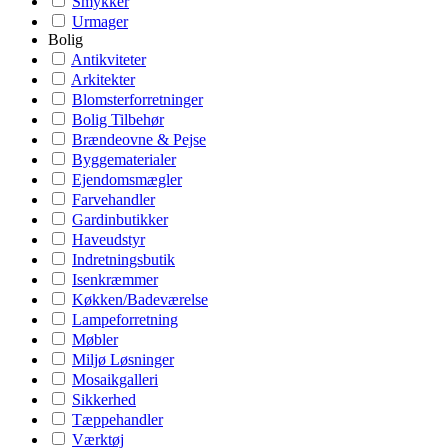
Smykker
Urmager
Bolig
Antikviteter
Arkitekter
Blomsterforretninger
Bolig Tilbehør
Brændeovne & Pejse
Byggematerialer
Ejendomsmægler
Farvehandler
Gardinbutikker
Haveudstyr
Indretningsbutik
Isenkræmmer
Køkken/Badeværelse
Lampeforretning
Møbler
Miljø Løsninger
Mosaikgalleri
Sikkerhed
Tæppehandler
Værktøj