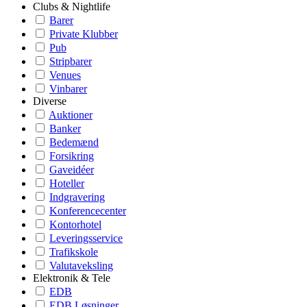
Clubs & Nightlife
Barer
Private Klubber
Pub
Stripbarer
Venues
Vinbarer
Diverse
Auktioner
Banker
Bedemænd
Forsikring
Gaveidéer
Hoteller
Indgravering
Konferencecenter
Kontorhotel
Leveringsservice
Trafikskole
Valutaveksling
Elektronik & Tele
EDB
EDB Løsninger