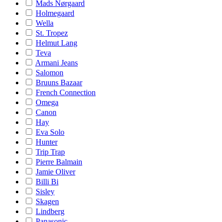
Mads Nørgaard
Holmegaard
Wella
St. Tropez
Helmut Lang
Teva
Armani Jeans
Salomon
Bruuns Bazaar
French Connection
Omega
Canon
Hay
Eva Solo
Hunter
Trip Trap
Pierre Balmain
Jamie Oliver
Billi Bi
Sisley
Skagen
Lindberg
Panasonic