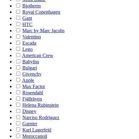
Biotherm
Royal Copenhagen
Gant
HTC
Marc by Marc Jacobs
Valentino
Escada
Lego
American Crew
Babyliss
Bulgari
Givenchy
Apple
Max Factor
Rosendahl
Fjällräven
Helena Rubinstein
Disney
Narciso Rodriguez
Garnier
Karl Lagerfeld
Moroccanoil