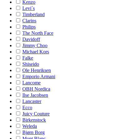
Kenzo
Levi´s
Timberland
Clarins
Philips
The North Face
Davidoff
Jimmy Choo
Michael Kors
Falke
Shiseido
Ole Henriksen
Emporio Armani
Lancome
OBH Nordica
Ilse Jacobsen
Lancaster
Ecco
Juicy Couture
Birkenstock
Weleda
Bjørn Borg
Mont Blanc