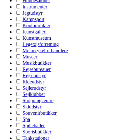
Hundesaloner
Instrumenter
Jagtudstyr
Kampsport
Kontorartikler
Kunstgalleri
Kunstmuseum
Legetøjsforretning
Motorcykelforhandlere
Museer
Musikbutikker
Rejsebureauer
Rejseudstyr
Rideudstyr
Sejlerudstyr
Sejlklubber
Shoppingcentre
Skiudstyr
Souvenirbutikker
Spa
Spillehaller
Sportsbutikker
Tankstationer