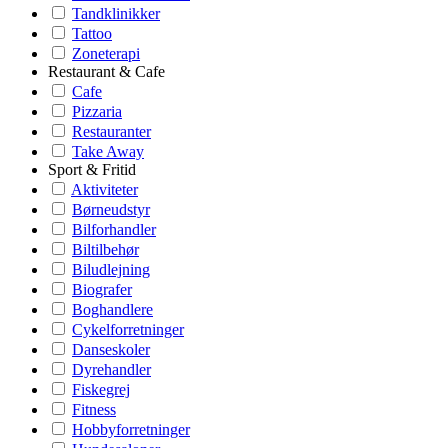
Tandklinikker
Tattoo
Zoneterapi
Restaurant & Cafe
Cafe
Pizzaria
Restauranter
Take Away
Sport & Fritid
Aktiviteter
Børneudstyr
Bilforhandler
Biltilbehør
Biludlejning
Biografer
Boghandlere
Cykelforretninger
Danseskoler
Dyrehandler
Fiskegrej
Fitness
Hobbyforretninger