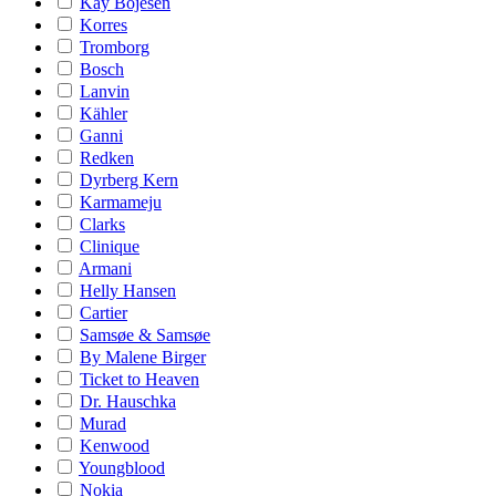
Kay Bojesen
Korres
Tromborg
Bosch
Lanvin
Kähler
Ganni
Redken
Dyrberg Kern
Karmameju
Clarks
Clinique
Armani
Helly Hansen
Cartier
Samsøe & Samsøe
By Malene Birger
Ticket to Heaven
Dr. Hauschka
Murad
Kenwood
Youngblood
Nokia