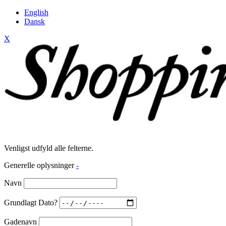
English
Dansk
X
Venligst udfyld alle felterne.
Generelle oplysninger
-
Navn
Grundlagt Dato?
Gadenavn