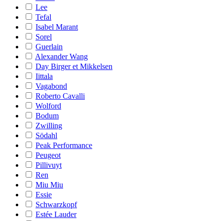
Lee
Tefal
Isabel Marant
Sorel
Guerlain
Alexander Wang
Day Birger et Mikkelsen
Iittala
Vagabond
Roberto Cavalli
Wolford
Bodum
Zwilling
Södahl
Peak Performance
Peugeot
Pillivuyt
Ren
Miu Miu
Essie
Schwarzkopf
Estée Lauder