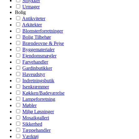
Smykker
Urmager
Bolig
Antikviteter
Arkitekter
Blomsterforretninger
Bolig Tilbehør
Brændeovne & Pejse
Byggematerialer
Ejendomsmægler
Farvehandler
Gardinbutikker
Haveudstyr
Indretningsbutik
Isenkræmmer
Køkken/Badeværelse
Lampeforretning
Møbler
Miljø Løsninger
Mosaikgalleri
Sikkerhed
Tæppehandler
Værktøj