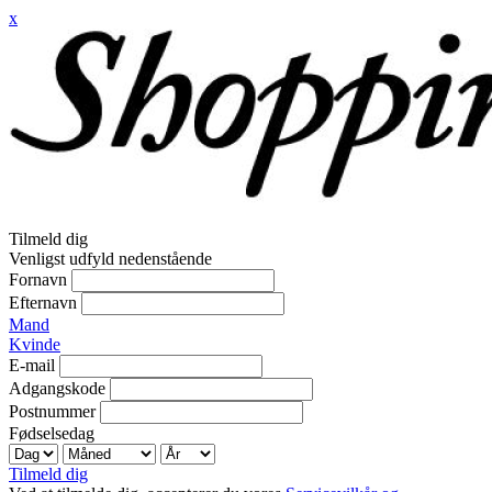
x
Tilmeld dig
Venligst udfyld nedenstående
Fornavn
Efternavn
Mand
Kvinde
E-mail
Adgangskode
Postnummer
Fødselsedag
Tilmeld dig