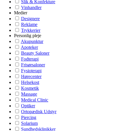
Slik & Konfekture
Vinhandler
Medier
Designere
Reklame
Trykkerier
Personlig pleje
Akupunktur
Apoteker
Beauty Saloner
Fodterapi
Frisørsaloner
Fysioterapi
Hørecenter
Helsekost
Kosmetik
Massage
Medical Clinic
Optiker
Ortopædisk Udstyr
Piercing
Solarium
Sundhedsklinikker