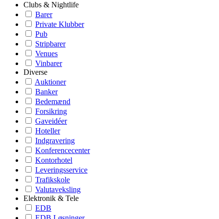
Clubs & Nightlife
Barer
Private Klubber
Pub
Stripbarer
Venues
Vinbarer
Diverse
Auktioner
Banker
Bedemænd
Forsikring
Gaveidéer
Hoteller
Indgravering
Konferencecenter
Kontorhotel
Leveringsservice
Trafikskole
Valutaveksling
Elektronik & Tele
EDB
EDB Løsninger