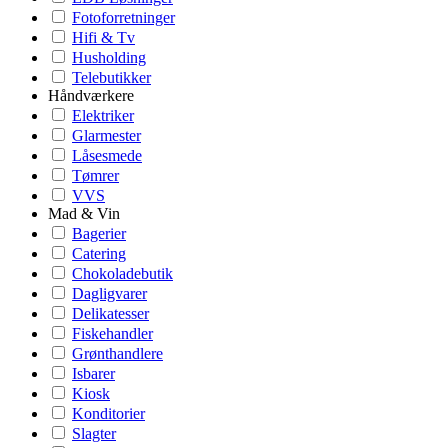
Fotoforretninger
Hifi & Tv
Husholding
Telebutikker
Håndværkere
Elektriker
Glarmester
Låsesmede
Tømrer
VVS
Mad & Vin
Bagerier
Catering
Chokoladebutik
Dagligvarer
Delikatesser
Fiskehandler
Grønthandlere
Isbarer
Kiosk
Konditorier
Slagter