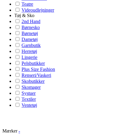
Teatre
Videoudlejninger
Tøj & Sko
2nd Hand
Børnesko
Børnetøj
Dametøj
Garnbutik
Herretøj
Lingerie
Pelsbutikker
Plus Size Fashion
Renseri/Vaskeri
Skobutikker
Skomager
Systuer
Textiler
Ventetøj
Mærker
-