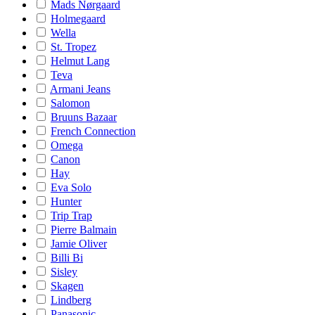
Mads Nørgaard
Holmegaard
Wella
St. Tropez
Helmut Lang
Teva
Armani Jeans
Salomon
Bruuns Bazaar
French Connection
Omega
Canon
Hay
Eva Solo
Hunter
Trip Trap
Pierre Balmain
Jamie Oliver
Billi Bi
Sisley
Skagen
Lindberg
Panasonic