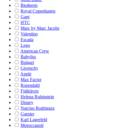
Biotherm
Royal Copenhagen
Gant
HTC
Marc by Marc Jacobs
Valentino
Escada
Lego
American Crew
Babyliss
Bulgari
Givenchy
Apple
Max Factor
Rosendahl
Fjällräven
Helena Rubinstein
Disney
Narciso Rodriguez
Garnier
Karl Lagerfeld
Moroccanoil