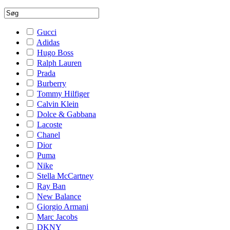
Gucci
Adidas
Hugo Boss
Ralph Lauren
Prada
Burberry
Tommy Hilfiger
Calvin Klein
Dolce & Gabbana
Lacoste
Chanel
Dior
Puma
Nike
Stella McCartney
Ray Ban
New Balance
Giorgio Armani
Marc Jacobs
DKNY