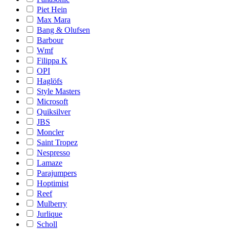
Piet Hein
Max Mara
Bang & Olufsen
Barbour
Wmf
Filippa K
OPI
Haglöfs
Style Masters
Microsoft
Quiksilver
JBS
Moncler
Saint Tropez
Nespresso
Lamaze
Parajumpers
Hoptimist
Reef
Mulberry
Jurlique
Scholl