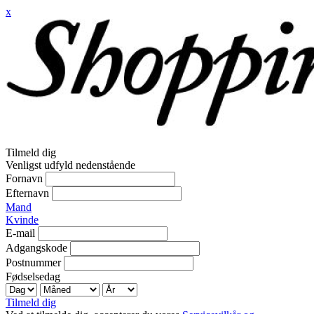
x
Tilmeld dig
Venligst udfyld nedenstående
Fornavn
Efternavn
Mand
Kvinde
E-mail
Adgangskode
Postnummer
Fødselsedag
Tilmeld dig