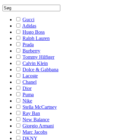
Gucci
Adidas
Hugo Boss
Ralph Lauren
Prada
Burberry
Tommy Hilfiger
Calvin Klein
Dolce & Gabbana
Lacoste
Chanel
Dior
Puma
Nike
Stella McCartney
Ray Ban
New Balance
Giorgio Armani
Marc Jacobs
DKNY