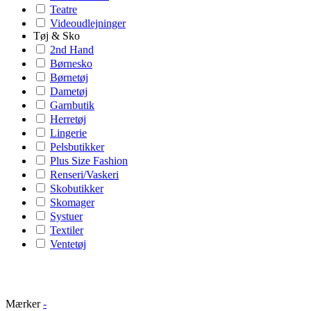
Teatre
Videoudlejninger
Tøj & Sko
2nd Hand
Børnesko
Børnetøj
Dametøj
Garnbutik
Herretøj
Lingerie
Pelsbutikker
Plus Size Fashion
Renseri/Vaskeri
Skobutikker
Skomager
Systuer
Textiler
Ventetøj
Mærker
-