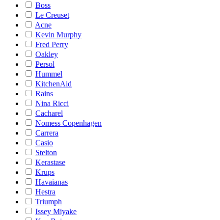
Boss
Le Creuset
Acne
Kevin Murphy
Fred Perry
Oakley
Persol
Hummel
KitchenAid
Rains
Nina Ricci
Cacharel
Nomess Copenhagen
Carrera
Casio
Stelton
Kerastase
Krups
Havaianas
Hestra
Triumph
Issey Miyake