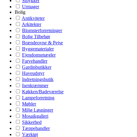
Smykker
Urmager
Bolig
Antikviteter
Arkitekter
Blomsterforretninger
Bolig Tilbehør
Brændeovne & Pejse
Byggematerialer
Ejendomsmægler
Farvehandler
Gardinbutikker
Haveudstyr
Indretningsbutik
Isenkræmmer
Køkken/Badeværelse
Lampeforretning
Møbler
Miljø Løsninger
Mosaikgalleri
Sikkerhed
Tæppehandler
Værktøj