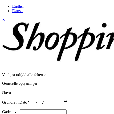
English
Dansk
X
Venligst udfyld alle felterne.
Generelle oplysninger
-
Navn
Grundlagt Dato?
Gadenavn