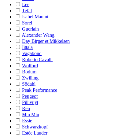
Lee
Tefal
Isabel Marant
Sorel
Guerlain
Alexander Wang
Day Birger et Mikkelsen
Iittala
Vagabond
Roberto Cavalli
Wolford
Bodum
Zwilling
Södahl
Peak Performance
Peugeot
Pillivuyt
Ren
Miu Miu
Essie
Schwarzkopf
Estée Lauder