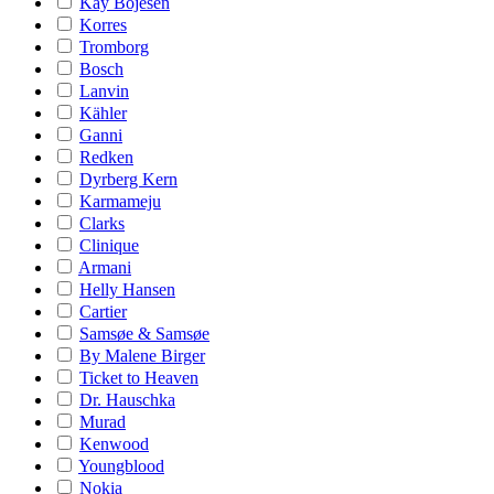
Kay Bojesen
Korres
Tromborg
Bosch
Lanvin
Kähler
Ganni
Redken
Dyrberg Kern
Karmameju
Clarks
Clinique
Armani
Helly Hansen
Cartier
Samsøe & Samsøe
By Malene Birger
Ticket to Heaven
Dr. Hauschka
Murad
Kenwood
Youngblood
Nokia