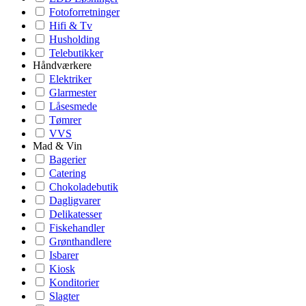
Fotoforretninger
Hifi & Tv
Husholding
Telebutikker
Håndværkere
Elektriker
Glarmester
Låsesmede
Tømrer
VVS
Mad & Vin
Bagerier
Catering
Chokoladebutik
Dagligvarer
Delikatesser
Fiskehandler
Grønthandlere
Isbarer
Kiosk
Konditorier
Slagter