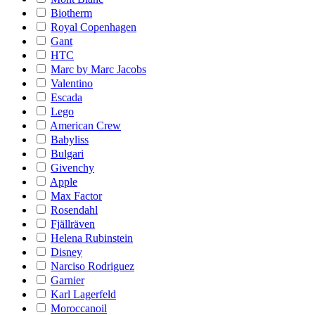
Biotherm
Royal Copenhagen
Gant
HTC
Marc by Marc Jacobs
Valentino
Escada
Lego
American Crew
Babyliss
Bulgari
Givenchy
Apple
Max Factor
Rosendahl
Fjällräven
Helena Rubinstein
Disney
Narciso Rodriguez
Garnier
Karl Lagerfeld
Moroccanoil