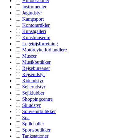
Hundesaloner
Instrumenter
Jagtudstyr
Kampsport
Kontorartikler
Kunstgalleri
Kunstmuseum
Legetøjsforretning
Motorcykelforhandlere
Museer
Musikbutikker
Rejsebureauer
Rejseudstyr
Rideudstyr
Sejlerudstyr
Sejlklubber
Shoppingcentre
Skiudstyr
Souvenirbutikker
Spa
Spillehaller
Sportsbutikker
Tankstationer