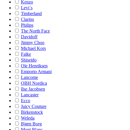
Kenzo
Levi´s
Timberland
Clarins
Philips
The North Face
Davidoff
Jimmy Choo
Michael Kors
Falke
Shiseido
Ole Henriksen
Emporio Armani
Lancome
OBH Nordica
Ilse Jacobsen
Lancaster
Ecco
Juicy Couture
Birkenstock
Weleda
Bjørn Borg
Mont Blanc