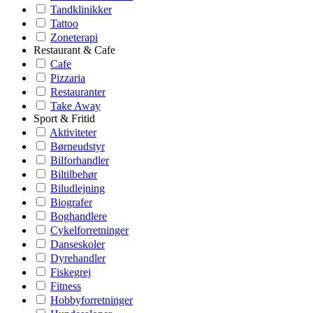
Tandklinikker
Tattoo
Zoneterapi
Restaurant & Cafe
Cafe
Pizzaria
Restauranter
Take Away
Sport & Fritid
Aktiviteter
Børneudstyr
Bilforhandler
Biltilbehør
Biludlejning
Biografer
Boghandlere
Cykelforretninger
Danseskoler
Dyrehandler
Fiskegrej
Fitness
Hobbyforretninger