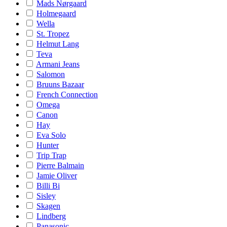
Mads Nørgaard
Holmegaard
Wella
St. Tropez
Helmut Lang
Teva
Armani Jeans
Salomon
Bruuns Bazaar
French Connection
Omega
Canon
Hay
Eva Solo
Hunter
Trip Trap
Pierre Balmain
Jamie Oliver
Billi Bi
Sisley
Skagen
Lindberg
Panasonic