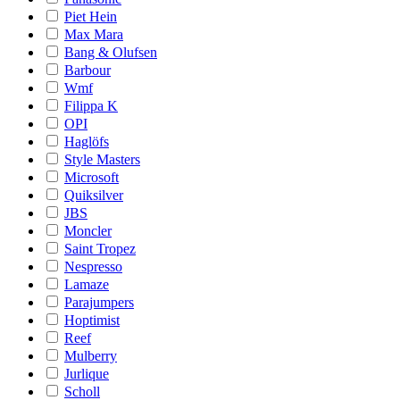
Piet Hein
Max Mara
Bang & Olufsen
Barbour
Wmf
Filippa K
OPI
Haglöfs
Style Masters
Microsoft
Quiksilver
JBS
Moncler
Saint Tropez
Nespresso
Lamaze
Parajumpers
Hoptimist
Reef
Mulberry
Jurlique
Scholl