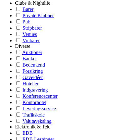
Clubs & Nightlife
Barer
Private Klubber
Pub
Stripbarer
Venues
Vinbarer
Diverse
Auktioner
Banker
Bedemænd
Forsikring
Gaveidéer
Hoteller
Indgravering
Konferencecenter
Kontorhotel
Leveringsservice
Trafikskole
Valutaveksling
Elektronik & Tele
EDB
EDB Løsninger