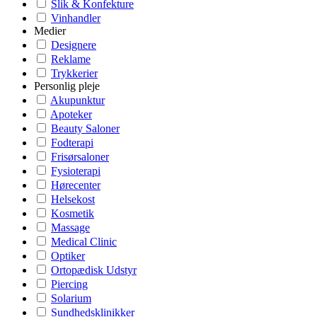
Slik & Konfekture
Vinhandler
Medier
Designere
Reklame
Trykkerier
Personlig pleje
Akupunktur
Apoteker
Beauty Saloner
Fodterapi
Frisørsaloner
Fysioterapi
Hørecenter
Helsekost
Kosmetik
Massage
Medical Clinic
Optiker
Ortopædisk Udstyr
Piercing
Solarium
Sundhedsklinikker