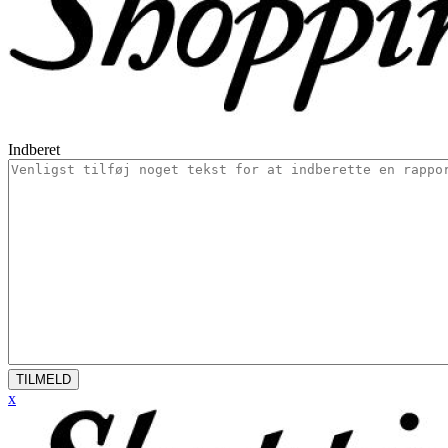
Indberet
TILMELD
x