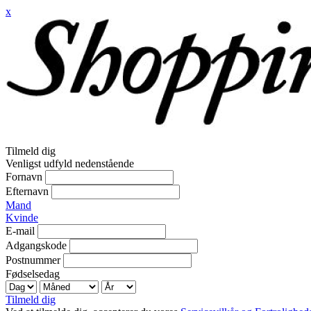
x
Tilmeld dig
Venligst udfyld nedenstående
Fornavn
Efternavn
Mand
Kvinde
E-mail
Adgangskode
Postnummer
Fødselsedag
Tilmeld dig