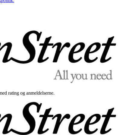
politik.
med rating og anmeldelserne.