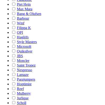
Piet Hein
Max Mara
Bang & Olufsen
Barbour
Wmf
Filippa K
OPI
Haglöfs
Style Masters
Microsoft
Quiksilver
JBS
Moncler
Saint Tropez
Nespresso
Lamaze
Parajumpers
Hoptimist
Reef
Mulberry
Jurlique
Scholl