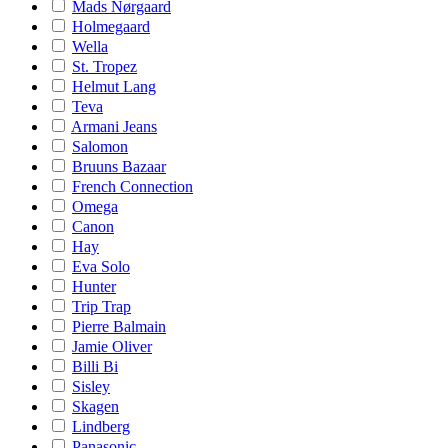
Mads Nørgaard
Holmegaard
Wella
St. Tropez
Helmut Lang
Teva
Armani Jeans
Salomon
Bruuns Bazaar
French Connection
Omega
Canon
Hay
Eva Solo
Hunter
Trip Trap
Pierre Balmain
Jamie Oliver
Billi Bi
Sisley
Skagen
Lindberg
Panasonic