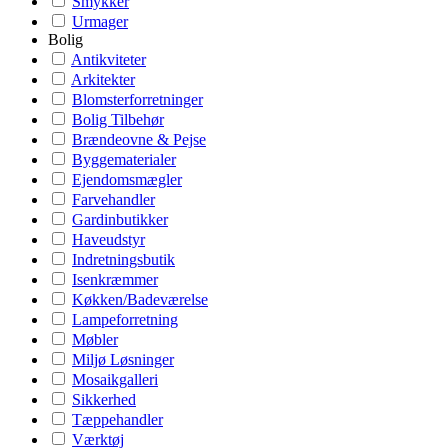
Smykker
Urmager
Bolig
Antikviteter
Arkitekter
Blomsterforretninger
Bolig Tilbehør
Brændeovne & Pejse
Byggematerialer
Ejendomsmægler
Farvehandler
Gardinbutikker
Haveudstyr
Indretningsbutik
Isenkræmmer
Køkken/Badeværelse
Lampeforretning
Møbler
Miljø Løsninger
Mosaikgalleri
Sikkerhed
Tæppehandler
Værktøj