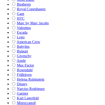
Biotherm
Royal Copenhagen
Gant
HTC
Marc by Marc Jacobs
Valentino
Escada
Lego
American Crew
Babyliss
Bulgari
Givenchy
Apple
Max Factor
Rosendahl
Fjällräven
Helena Rubinstein
Disney
Narciso Rodriguez
Garnier
Karl Lagerfeld
Moroccanoil