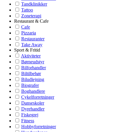
Tandklinikker
Tattoo
Zoneterapi
Restaurant & Cafe
Cafe
Pizzaria
Restauranter
Take Away
Sport & Fritid
Aktiviteter
Børneudstyr
Bilforhandler
Biltilbehør
Biludlejning
Biografer
Boghandlere
Cykelforretninger
Danseskoler
Dyrehandler
Fiskegrej
Fitness
Hobbyforretninger