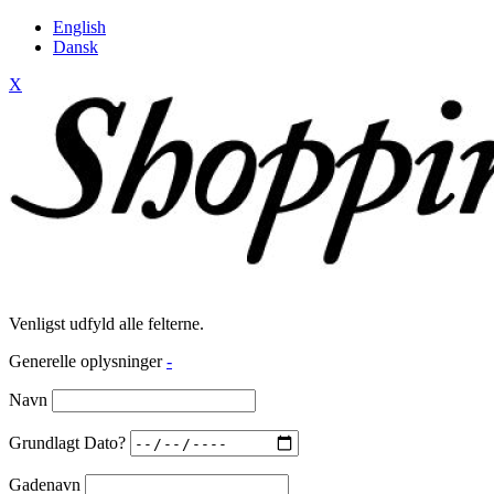
English
Dansk
X
Venligst udfyld alle felterne.
Generelle oplysninger
-
Navn
Grundlagt Dato?
Gadenavn