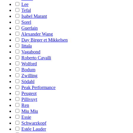
Lee
Tefal
Isabel Marant
Sorel
Guerlain
Alexander Wang
Day Birger et Mikkelsen
Iittala
Vagabond
Roberto Cavalli
Wolford
Bodum
Zwilling
Södahl
Peak Performance
Peugeot
Pillivuyt
Ren
Miu Miu
Essie
Schwarzkopf
Estée Lauder