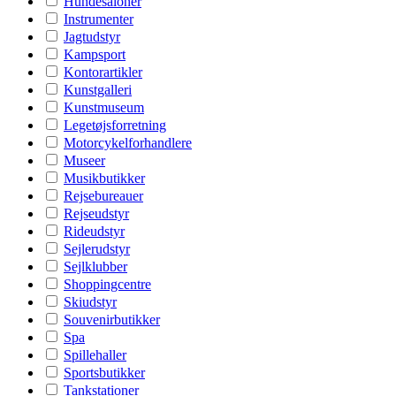
Hundesaloner
Instrumenter
Jagtudstyr
Kampsport
Kontorartikler
Kunstgalleri
Kunstmuseum
Legetøjsforretning
Motorcykelforhandlere
Museer
Musikbutikker
Rejsebureauer
Rejseudstyr
Rideudstyr
Sejlerudstyr
Sejlklubber
Shoppingcentre
Skiudstyr
Souvenirbutikker
Spa
Spillehaller
Sportsbutikker
Tankstationer