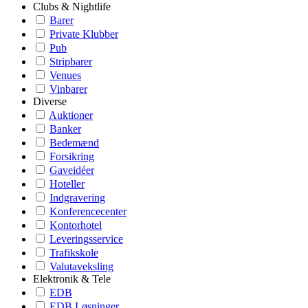
Clubs & Nightlife
Barer
Private Klubber
Pub
Stripbarer
Venues
Vinbarer
Diverse
Auktioner
Banker
Bedemænd
Forsikring
Gaveidéer
Hoteller
Indgravering
Konferencecenter
Kontorhotel
Leveringsservice
Trafikskole
Valutaveksling
Elektronik & Tele
EDB
EDB Løsninger