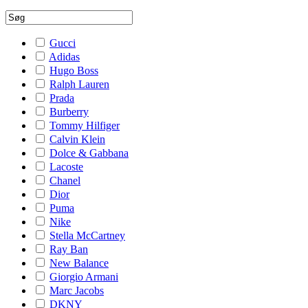
Gucci
Adidas
Hugo Boss
Ralph Lauren
Prada
Burberry
Tommy Hilfiger
Calvin Klein
Dolce & Gabbana
Lacoste
Chanel
Dior
Puma
Nike
Stella McCartney
Ray Ban
New Balance
Giorgio Armani
Marc Jacobs
DKNY