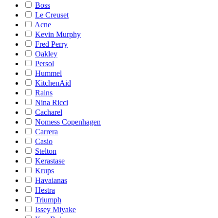
Boss
Le Creuset
Acne
Kevin Murphy
Fred Perry
Oakley
Persol
Hummel
KitchenAid
Rains
Nina Ricci
Cacharel
Nomess Copenhagen
Carrera
Casio
Stelton
Kerastase
Krups
Havaianas
Hestra
Triumph
Issey Miyake