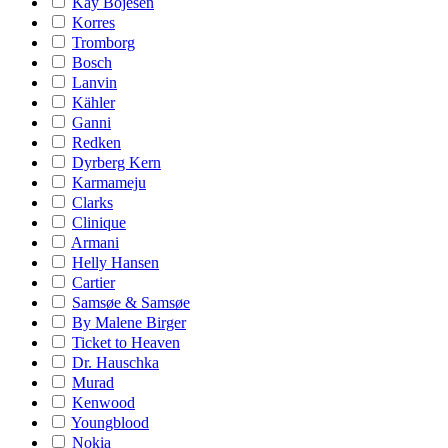
Kay Bojesen
Korres
Tromborg
Bosch
Lanvin
Kähler
Ganni
Redken
Dyrberg Kern
Karmameju
Clarks
Clinique
Armani
Helly Hansen
Cartier
Samsøe & Samsøe
By Malene Birger
Ticket to Heaven
Dr. Hauschka
Murad
Kenwood
Youngblood
Nokia