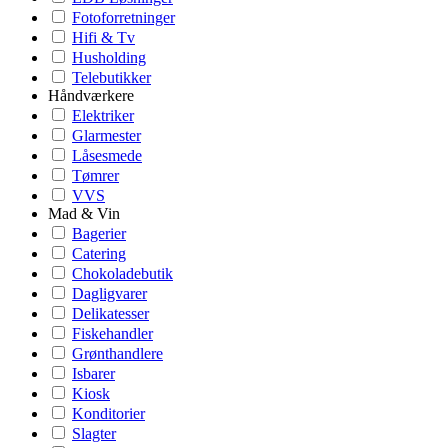
Fotoforretninger
Hifi & Tv
Husholding
Telebutikker
Håndværkere
Elektriker
Glarmester
Låsesmede
Tømrer
VVS
Mad & Vin
Bagerier
Catering
Chokoladebutik
Dagligvarer
Delikatesser
Fiskehandler
Grønthandlere
Isbarer
Kiosk
Konditorier
Slagter