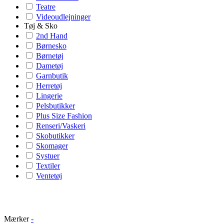
Teatre
Videoudlejninger
Tøj & Sko
2nd Hand
Børnesko
Børnetøj
Dametøj
Garnbutik
Herretøj
Lingerie
Pelsbutikker
Plus Size Fashion
Renseri/Vaskeri
Skobutikker
Skomager
Systuer
Textiler
Ventetøj
Mærker
-