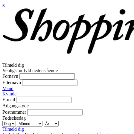
x
Tilmeld dig
Venligst udfyld nedenstående
Fornavn
Efternavn
Mand
Kvinde
E-mail
Adgangskode
Postnummer
Fødselsedag
Tilmeld dig