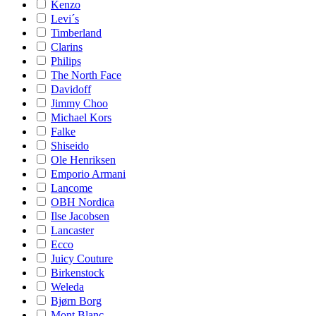
Kenzo
Levi´s
Timberland
Clarins
Philips
The North Face
Davidoff
Jimmy Choo
Michael Kors
Falke
Shiseido
Ole Henriksen
Emporio Armani
Lancome
OBH Nordica
Ilse Jacobsen
Lancaster
Ecco
Juicy Couture
Birkenstock
Weleda
Bjørn Borg
Mont Blanc