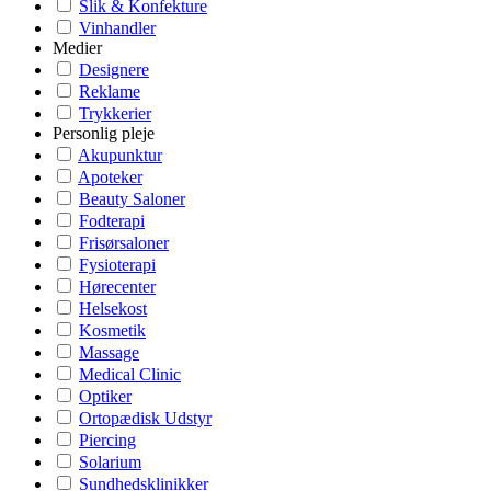
Slik & Konfekture
Vinhandler
Medier
Designere
Reklame
Trykkerier
Personlig pleje
Akupunktur
Apoteker
Beauty Saloner
Fodterapi
Frisørsaloner
Fysioterapi
Hørecenter
Helsekost
Kosmetik
Massage
Medical Clinic
Optiker
Ortopædisk Udstyr
Piercing
Solarium
Sundhedsklinikker