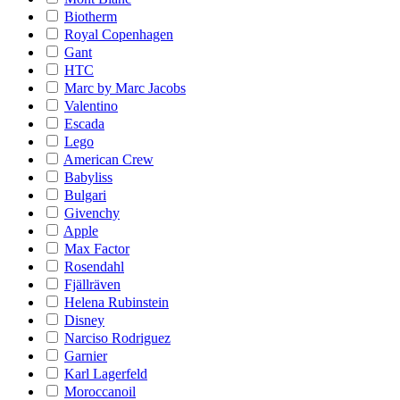
Biotherm
Royal Copenhagen
Gant
HTC
Marc by Marc Jacobs
Valentino
Escada
Lego
American Crew
Babyliss
Bulgari
Givenchy
Apple
Max Factor
Rosendahl
Fjällräven
Helena Rubinstein
Disney
Narciso Rodriguez
Garnier
Karl Lagerfeld
Moroccanoil