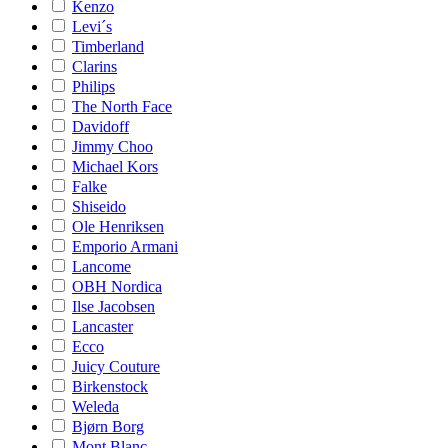
Kenzo
Levi´s
Timberland
Clarins
Philips
The North Face
Davidoff
Jimmy Choo
Michael Kors
Falke
Shiseido
Ole Henriksen
Emporio Armani
Lancome
OBH Nordica
Ilse Jacobsen
Lancaster
Ecco
Juicy Couture
Birkenstock
Weleda
Bjørn Borg
Mont Blanc