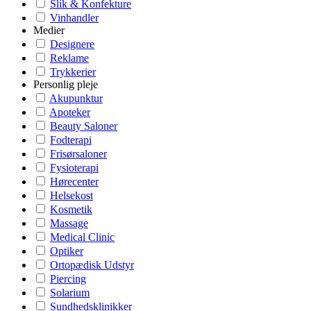
Slik & Konfekture
Vinhandler
Medier
Designere
Reklame
Trykkerier
Personlig pleje
Akupunktur
Apoteker
Beauty Saloner
Fodterapi
Frisørsaloner
Fysioterapi
Hørecenter
Helsekost
Kosmetik
Massage
Medical Clinic
Optiker
Ortopædisk Udstyr
Piercing
Solarium
Sundhedsklinikker