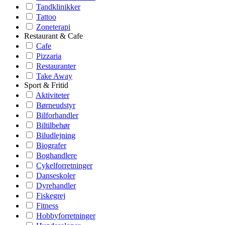
Tandklinikker
Tattoo
Zoneterapi
Restaurant & Cafe
Cafe
Pizzaria
Restauranter
Take Away
Sport & Fritid
Aktiviteter
Børneudstyr
Bilforhandler
Biltilbehør
Biludlejning
Biografer
Boghandlere
Cykelforretninger
Danseskoler
Dyrehandler
Fiskegrej
Fitness
Hobbyforretninger