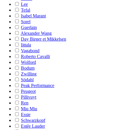
Lee
Tefal
Isabel Marant
Sorel
Guerlain
Alexander Wang
Day Birger et Mikkelsen
Iittala
Vagabond
Roberto Cavalli
Wolford
Bodum
Zwilling
Södahl
Peak Performance
Peugeot
Pillivuyt
Ren
Miu Miu
Essie
Schwarzkopf
Estée Lauder