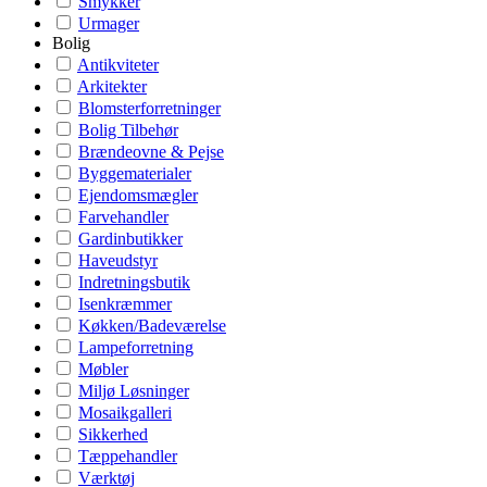
Smykker
Urmager
Bolig
Antikviteter
Arkitekter
Blomsterforretninger
Bolig Tilbehør
Brændeovne & Pejse
Byggematerialer
Ejendomsmægler
Farvehandler
Gardinbutikker
Haveudstyr
Indretningsbutik
Isenkræmmer
Køkken/Badeværelse
Lampeforretning
Møbler
Miljø Løsninger
Mosaikgalleri
Sikkerhed
Tæppehandler
Værktøj