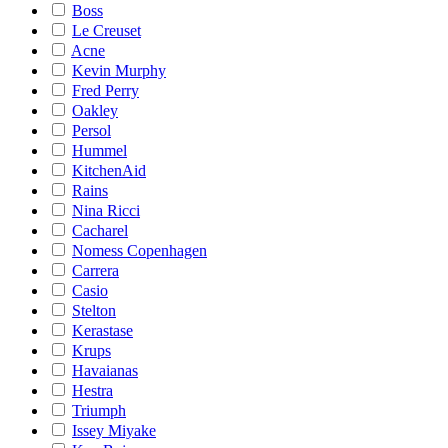
Boss
Le Creuset
Acne
Kevin Murphy
Fred Perry
Oakley
Persol
Hummel
KitchenAid
Rains
Nina Ricci
Cacharel
Nomess Copenhagen
Carrera
Casio
Stelton
Kerastase
Krups
Havaianas
Hestra
Triumph
Issey Miyake