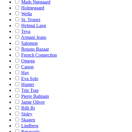
Mads Nørgaard
Holmegaard
Wella
St. Tropez
Helmut Lang
Teva
Armani Jeans
Salomon
Bruuns Bazaar
French Connection
Omega
Canon
Hay
Eva Solo
Hunter
Trip Trap
Pierre Balmain
Jamie Oliver
Billi Bi
Sisley
Skagen
Lindberg
Panasonic