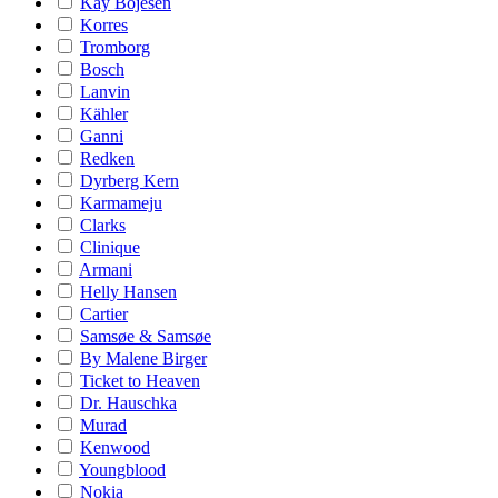
Kay Bojesen
Korres
Tromborg
Bosch
Lanvin
Kähler
Ganni
Redken
Dyrberg Kern
Karmameju
Clarks
Clinique
Armani
Helly Hansen
Cartier
Samsøe & Samsøe
By Malene Birger
Ticket to Heaven
Dr. Hauschka
Murad
Kenwood
Youngblood
Nokia