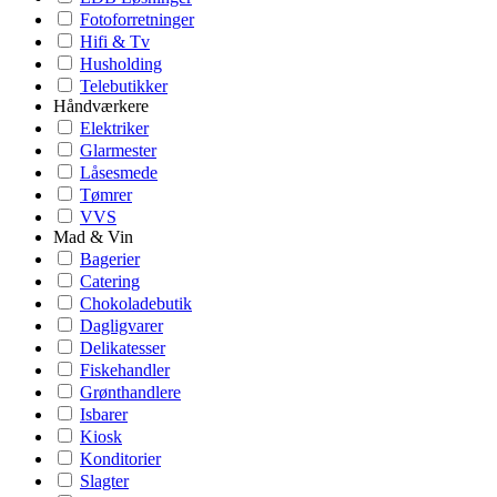
Fotoforretninger
Hifi & Tv
Husholding
Telebutikker
Håndværkere
Elektriker
Glarmester
Låsesmede
Tømrer
VVS
Mad & Vin
Bagerier
Catering
Chokoladebutik
Dagligvarer
Delikatesser
Fiskehandler
Grønthandlere
Isbarer
Kiosk
Konditorier
Slagter