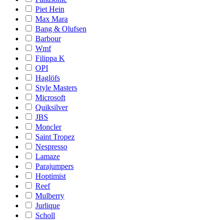
Piet Hein
Max Mara
Bang & Olufsen
Barbour
Wmf
Filippa K
OPI
Haglöfs
Style Masters
Microsoft
Quiksilver
JBS
Moncler
Saint Tropez
Nespresso
Lamaze
Parajumpers
Hoptimist
Reef
Mulberry
Jurlique
Scholl