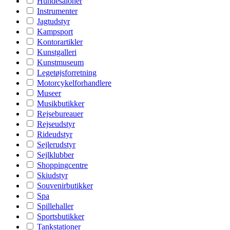
Hundesaloner
Instrumenter
Jagtudstyr
Kampsport
Kontorartikler
Kunstgalleri
Kunstmuseum
Legetøjsforretning
Motorcykelforhandlere
Museer
Musikbutikker
Rejsebureauer
Rejseudstyr
Rideudstyr
Sejlerudstyr
Sejlklubber
Shoppingcentre
Skiudstyr
Souvenirbutikker
Spa
Spillehaller
Sportsbutikker
Tankstationer