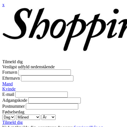
x
Tilmeld dig
Venligst udfyld nedenstående
Fornavn
Efternavn
Mand
Kvinde
E-mail
Adgangskode
Postnummer
Fødselsedag
Tilmeld dig