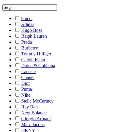
Gucci
Adidas
Hugo Boss
Ralph Lauren
Prada
Burberry
Tommy Hilfiger
Calvin Klein
Dolce & Gabbana
Lacoste
Chanel
Dior
Puma
Nike
Stella McCartney
Ray Ban
New Balance
Giorgio Armani
Marc Jacobs
DKNY