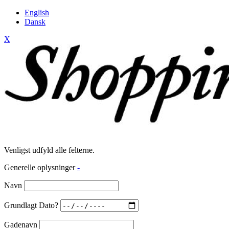
English
Dansk
X
Venligst udfyld alle felterne.
Generelle oplysninger
-
Navn
Grundlagt Dato?
Gadenavn