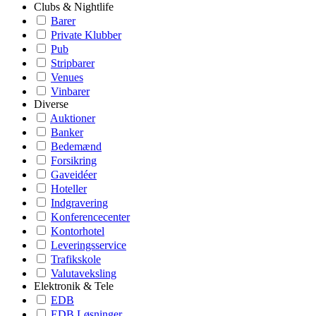
Clubs & Nightlife
Barer
Private Klubber
Pub
Stripbarer
Venues
Vinbarer
Diverse
Auktioner
Banker
Bedemænd
Forsikring
Gaveidéer
Hoteller
Indgravering
Konferencecenter
Kontorhotel
Leveringsservice
Trafikskole
Valutaveksling
Elektronik & Tele
EDB
EDB Løsninger