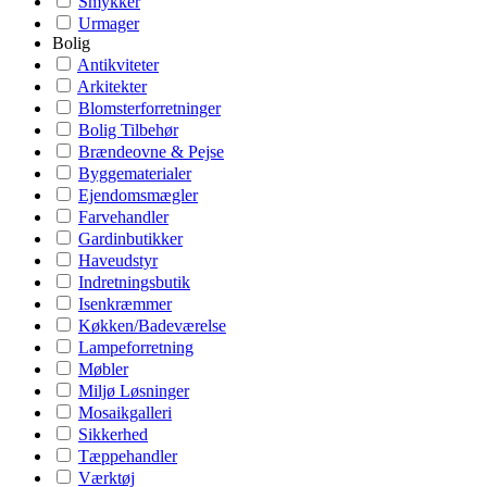
Smykker
Urmager
Bolig
Antikviteter
Arkitekter
Blomsterforretninger
Bolig Tilbehør
Brændeovne & Pejse
Byggematerialer
Ejendomsmægler
Farvehandler
Gardinbutikker
Haveudstyr
Indretningsbutik
Isenkræmmer
Køkken/Badeværelse
Lampeforretning
Møbler
Miljø Løsninger
Mosaikgalleri
Sikkerhed
Tæppehandler
Værktøj