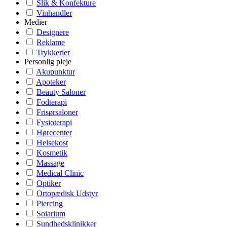
Slik & Konfekture
Vinhandler
Medier
Designere
Reklame
Trykkerier
Personlig pleje
Akupunktur
Apoteker
Beauty Saloner
Fodterapi
Frisørsaloner
Fysioterapi
Hørecenter
Helsekost
Kosmetik
Massage
Medical Clinic
Optiker
Ortopædisk Udstyr
Piercing
Solarium
Sundhedsklinikker