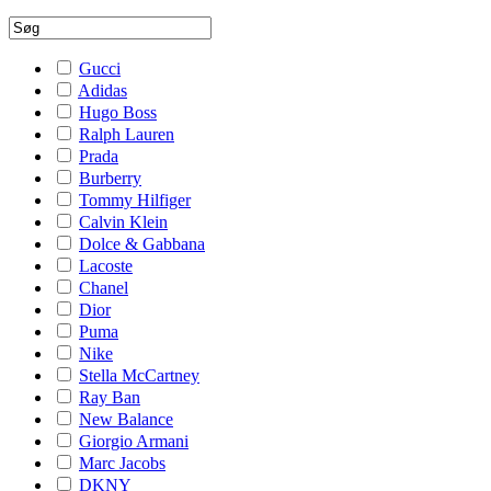
Gucci
Adidas
Hugo Boss
Ralph Lauren
Prada
Burberry
Tommy Hilfiger
Calvin Klein
Dolce & Gabbana
Lacoste
Chanel
Dior
Puma
Nike
Stella McCartney
Ray Ban
New Balance
Giorgio Armani
Marc Jacobs
DKNY