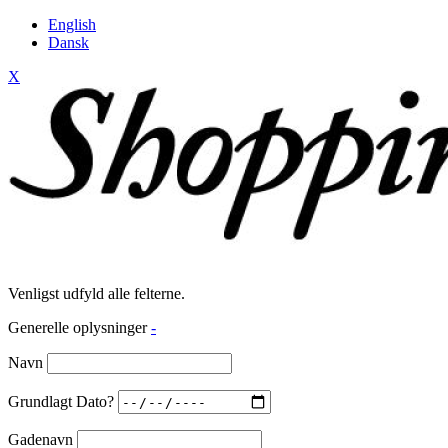
English
Dansk
X
Venligst udfyld alle felterne.
Generelle oplysninger
-
Navn
Grundlagt Dato?
Gadenavn