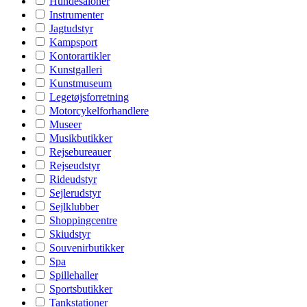
Hundesaloner
Instrumenter
Jagtudstyr
Kampsport
Kontorartikler
Kunstgalleri
Kunstmuseum
Legetøjsforretning
Motorcykelforhandlere
Museer
Musikbutikker
Rejsebureauer
Rejseudstyr
Rideudstyr
Sejlerudstyr
Sejlklubber
Shoppingcentre
Skiudstyr
Souvenirbutikker
Spa
Spillehaller
Sportsbutikker
Tankstationer