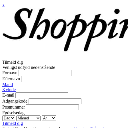
x
Tilmeld dig
Venligst udfyld nedenstående
Fornavn
Efternavn
Mand
Kvinde
E-mail
Adgangskode
Postnummer
Fødselsedag
Tilmeld dig