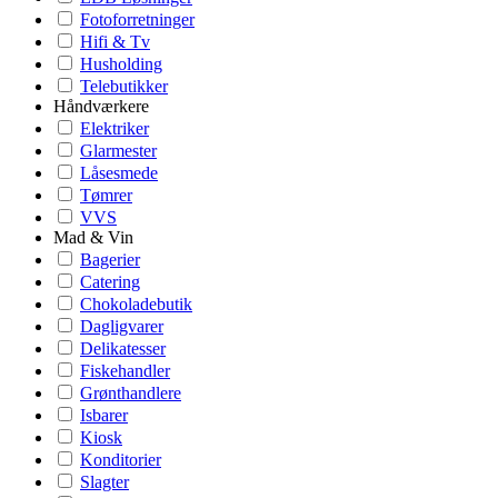
Fotoforretninger
Hifi & Tv
Husholding
Telebutikker
Håndværkere
Elektriker
Glarmester
Låsesmede
Tømrer
VVS
Mad & Vin
Bagerier
Catering
Chokoladebutik
Dagligvarer
Delikatesser
Fiskehandler
Grønthandlere
Isbarer
Kiosk
Konditorier
Slagter