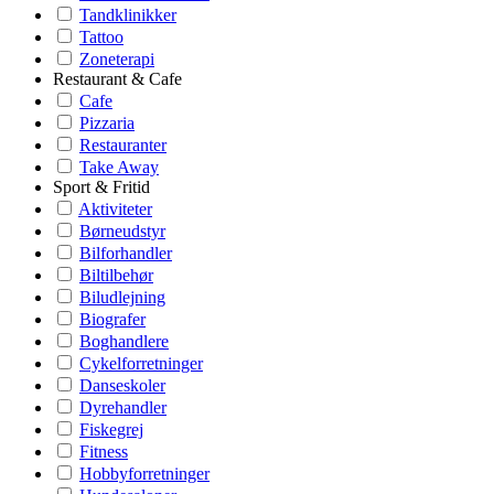
Tandklinikker
Tattoo
Zoneterapi
Restaurant & Cafe
Cafe
Pizzaria
Restauranter
Take Away
Sport & Fritid
Aktiviteter
Børneudstyr
Bilforhandler
Biltilbehør
Biludlejning
Biografer
Boghandlere
Cykelforretninger
Danseskoler
Dyrehandler
Fiskegrej
Fitness
Hobbyforretninger