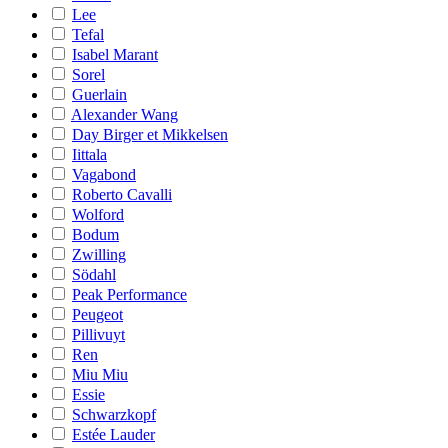
Lee
Tefal
Isabel Marant
Sorel
Guerlain
Alexander Wang
Day Birger et Mikkelsen
Iittala
Vagabond
Roberto Cavalli
Wolford
Bodum
Zwilling
Södahl
Peak Performance
Peugeot
Pillivuyt
Ren
Miu Miu
Essie
Schwarzkopf
Estée Lauder