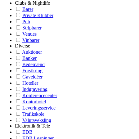
Clubs & Nightlife
Barer
Private Klubber
Pub
Stripbarer
Venues
Vinbarer
Diverse
Auktioner
Banker
Bedemænd
Forsikring
Gaveidéer
Hoteller
Indgravering
Konferencecenter
Kontorhotel
Leveringsservice
Trafikskole
Valutaveksling
Elektronik & Tele
EDB
EDB Løsninger