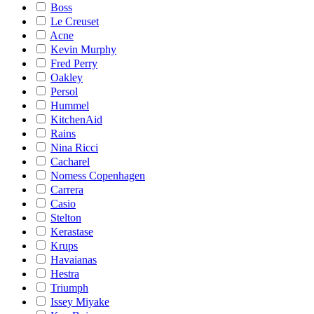
Boss
Le Creuset
Acne
Kevin Murphy
Fred Perry
Oakley
Persol
Hummel
KitchenAid
Rains
Nina Ricci
Cacharel
Nomess Copenhagen
Carrera
Casio
Stelton
Kerastase
Krups
Havaianas
Hestra
Triumph
Issey Miyake