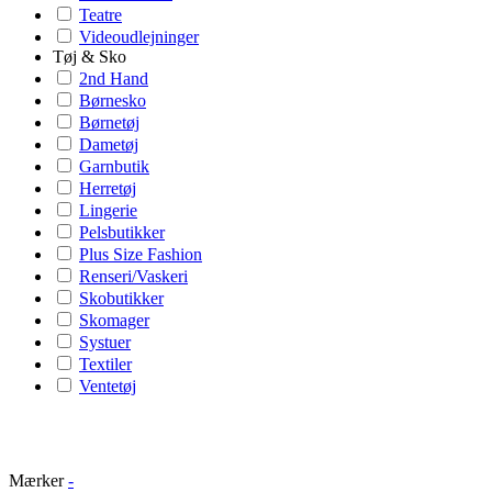
Teatre
Videoudlejninger
Tøj & Sko
2nd Hand
Børnesko
Børnetøj
Dametøj
Garnbutik
Herretøj
Lingerie
Pelsbutikker
Plus Size Fashion
Renseri/Vaskeri
Skobutikker
Skomager
Systuer
Textiler
Ventetøj
Mærker
-