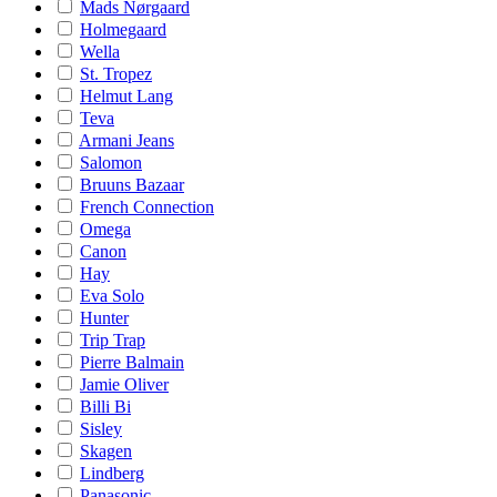
Mads Nørgaard
Holmegaard
Wella
St. Tropez
Helmut Lang
Teva
Armani Jeans
Salomon
Bruuns Bazaar
French Connection
Omega
Canon
Hay
Eva Solo
Hunter
Trip Trap
Pierre Balmain
Jamie Oliver
Billi Bi
Sisley
Skagen
Lindberg
Panasonic