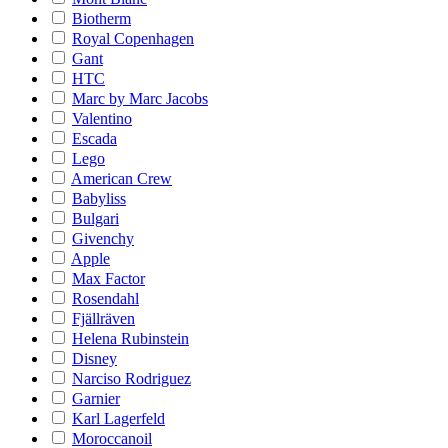
Biotherm
Royal Copenhagen
Gant
HTC
Marc by Marc Jacobs
Valentino
Escada
Lego
American Crew
Babyliss
Bulgari
Givenchy
Apple
Max Factor
Rosendahl
Fjällräven
Helena Rubinstein
Disney
Narciso Rodriguez
Garnier
Karl Lagerfeld
Moroccanoil