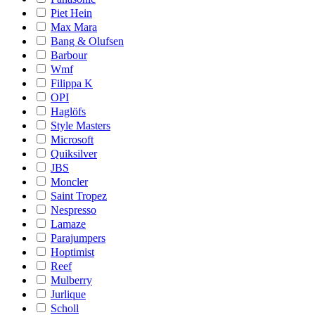
Piet Hein
Max Mara
Bang & Olufsen
Barbour
Wmf
Filippa K
OPI
Haglöfs
Style Masters
Microsoft
Quiksilver
JBS
Moncler
Saint Tropez
Nespresso
Lamaze
Parajumpers
Hoptimist
Reef
Mulberry
Jurlique
Scholl