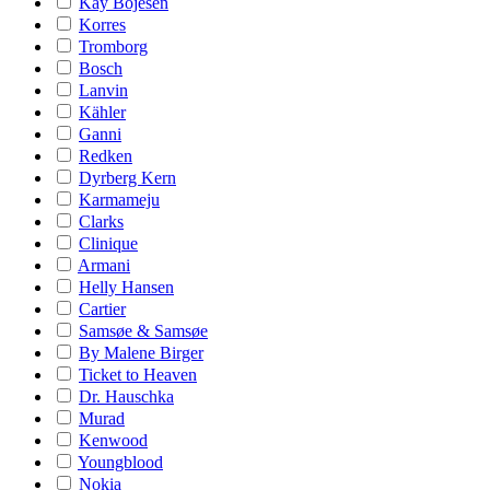
Kay Bojesen
Korres
Tromborg
Bosch
Lanvin
Kähler
Ganni
Redken
Dyrberg Kern
Karmameju
Clarks
Clinique
Armani
Helly Hansen
Cartier
Samsøe & Samsøe
By Malene Birger
Ticket to Heaven
Dr. Hauschka
Murad
Kenwood
Youngblood
Nokia