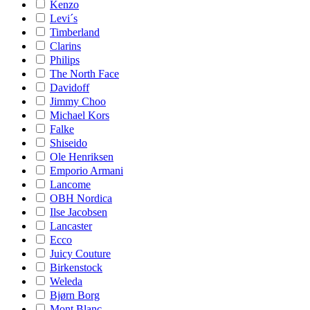
Kenzo
Levi´s
Timberland
Clarins
Philips
The North Face
Davidoff
Jimmy Choo
Michael Kors
Falke
Shiseido
Ole Henriksen
Emporio Armani
Lancome
OBH Nordica
Ilse Jacobsen
Lancaster
Ecco
Juicy Couture
Birkenstock
Weleda
Bjørn Borg
Mont Blanc