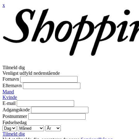
x
Tilmeld dig
Venligst udfyld nedenstående
Fornavn
Efternavn
Mand
Kvinde
E-mail
Adgangskode
Postnummer
Fødselsedag
Tilmeld dig