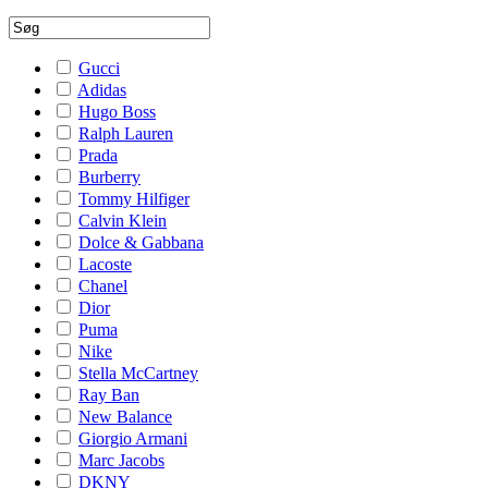
Gucci
Adidas
Hugo Boss
Ralph Lauren
Prada
Burberry
Tommy Hilfiger
Calvin Klein
Dolce & Gabbana
Lacoste
Chanel
Dior
Puma
Nike
Stella McCartney
Ray Ban
New Balance
Giorgio Armani
Marc Jacobs
DKNY