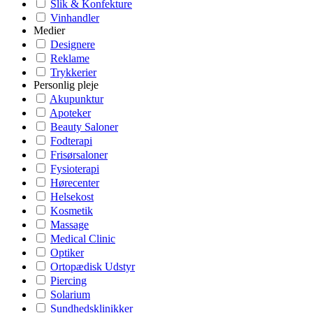
Slik & Konfekture
Vinhandler
Medier
Designere
Reklame
Trykkerier
Personlig pleje
Akupunktur
Apoteker
Beauty Saloner
Fodterapi
Frisørsaloner
Fysioterapi
Hørecenter
Helsekost
Kosmetik
Massage
Medical Clinic
Optiker
Ortopædisk Udstyr
Piercing
Solarium
Sundhedsklinikker