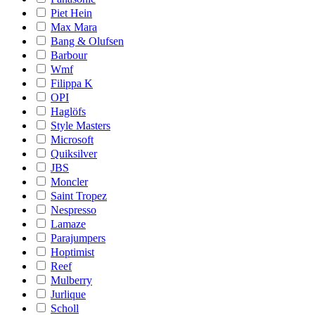
Piet Hein
Max Mara
Bang & Olufsen
Barbour
Wmf
Filippa K
OPI
Haglöfs
Style Masters
Microsoft
Quiksilver
JBS
Moncler
Saint Tropez
Nespresso
Lamaze
Parajumpers
Hoptimist
Reef
Mulberry
Jurlique
Scholl