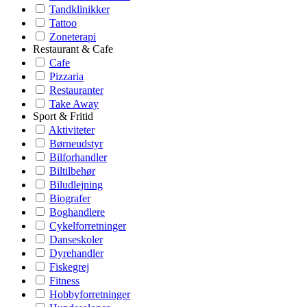
Tandklinikker
Tattoo
Zoneterapi
Restaurant & Cafe
Cafe
Pizzaria
Restauranter
Take Away
Sport & Fritid
Aktiviteter
Børneudstyr
Bilforhandler
Biltilbehør
Biludlejning
Biografer
Boghandlere
Cykelforretninger
Danseskoler
Dyrehandler
Fiskegrej
Fitness
Hobbyforretninger