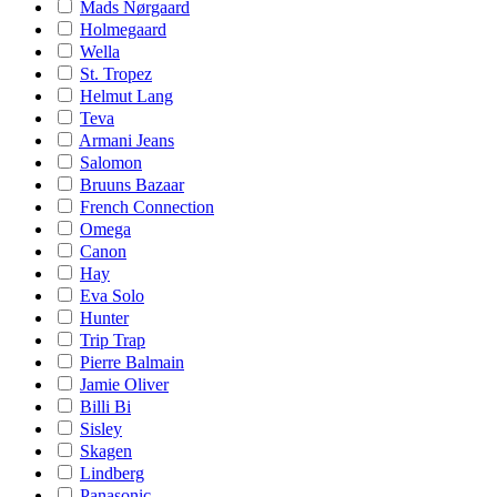
Mads Nørgaard
Holmegaard
Wella
St. Tropez
Helmut Lang
Teva
Armani Jeans
Salomon
Bruuns Bazaar
French Connection
Omega
Canon
Hay
Eva Solo
Hunter
Trip Trap
Pierre Balmain
Jamie Oliver
Billi Bi
Sisley
Skagen
Lindberg
Panasonic