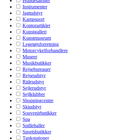
Hundesaloner
Instrumenter
Jagtudstyr
Kampsport
Kontorartikler
Kunstgalleri
Kunstmuseum
Legetøjsforretning
Motorcykelforhandlere
Museer
Musikbutikker
Rejsebureauer
Rejseudstyr
Rideudstyr
Sejlerudstyr
Sejlklubber
Shoppingcentre
Skiudstyr
Souvenirbutikker
Spa
Spillehaller
Sportsbutikker
Tankstationer