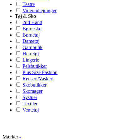
Teatre
Videoudlejninger
Tøj & Sko
2nd Hand
Børnesko
Børnetøj
Dametøj
Garnbutik
Herretøj
Lingerie
Pelsbutikker
Plus Size Fashion
Renseri/Vaskeri
Skobutikker
Skomager
Systuer
Textiler
Ventetøj
Mærker
-