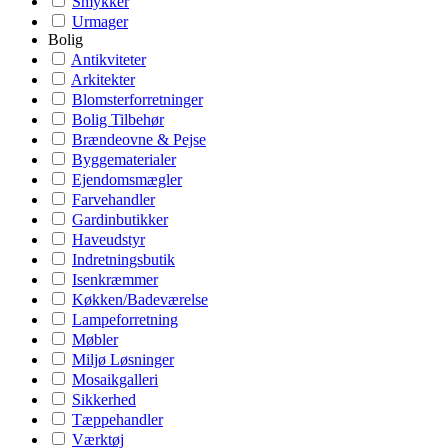
Smykker
Urmager
Bolig
Antikviteter
Arkitekter
Blomsterforretninger
Bolig Tilbehør
Brændeovne & Pejse
Byggematerialer
Ejendomsmægler
Farvehandler
Gardinbutikker
Haveudstyr
Indretningsbutik
Isenkræmmer
Køkken/Badeværelse
Lampeforretning
Møbler
Miljø Løsninger
Mosaikgalleri
Sikkerhed
Tæppehandler
Værktøj