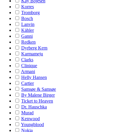
Kay Bojesen
Korres
Tromborg
Bosch
Lanvin
Kähler
Ganni
Redken
Dyrberg Kern
Karmameju
Clarks
Clinique
Armani
Helly Hansen
Cartier
Samsøe & Samsøe
By Malene Birger
Ticket to Heaven
Dr. Hauschka
Murad
Kenwood
Youngblood
Nokia