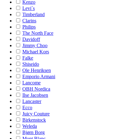
Kenzo
Levi´s
Timberland
Clarins
Philips
The North Face
Davidoff
Jimmy Choo
Michael Kors
Falke
Shiseido
Ole Henriksen
Emporio Armani
Lancome
OBH Nordica
Ilse Jacobsen
Lancaster
Ecco
Juicy Couture
Birkenstock
Weleda
Bjørn Borg
Mont Blanc