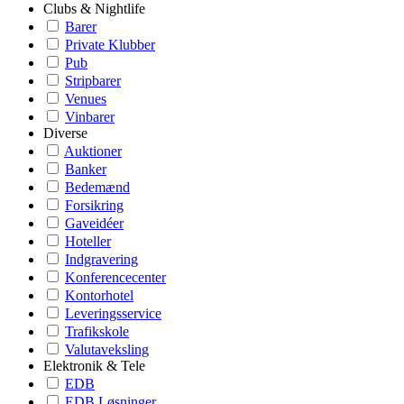
Clubs & Nightlife
Barer
Private Klubber
Pub
Stripbarer
Venues
Vinbarer
Diverse
Auktioner
Banker
Bedemænd
Forsikring
Gaveidéer
Hoteller
Indgravering
Konferencecenter
Kontorhotel
Leveringsservice
Trafikskole
Valutaveksling
Elektronik & Tele
EDB
EDB Løsninger