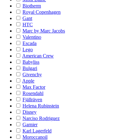
Biotherm
Royal Copenhagen
Gant
HTC
Marc by Marc Jacobs
Valentino
Escada
Lego
American Crew
Babyliss
Bulgari
Givenchy
Apple
Max Factor
Rosendahl
Fjällräven
Helena Rubinstein
Disney
Narciso Rodriguez
Garnier
Karl Lagerfeld
Moroccanoil