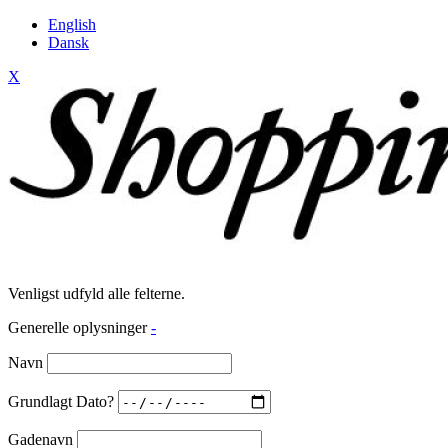
English
Dansk
X
Venligst udfyld alle felterne.
Generelle oplysninger
-
Navn
Grundlagt Dato?
Gadenavn