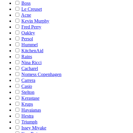
Boss
Le Creuset
Acne
Kevin Murphy
Fred Perry
Oakley
Persol
Hummel
KitchenAid
Rains
Nina Ricci
Cacharel
Nomess Copenhagen
Carrera
Casio
Stelton
Kerastase
Krups
Havaianas
Hestra
Triumph
Issey Miyake