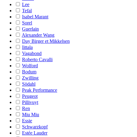
Lee
Tefal
Isabel Marant
Sorel
Guerlain
Alexander Wang
Day Birger et Mikkelsen
Iittala
Vagabond
Roberto Cavalli
Wolford
Bodum
Zwilling
Södahl
Peak Performance
Peugeot
Pillivuyt
Ren
Miu Miu
Essie
Schwarzkopf
Estée Lauder