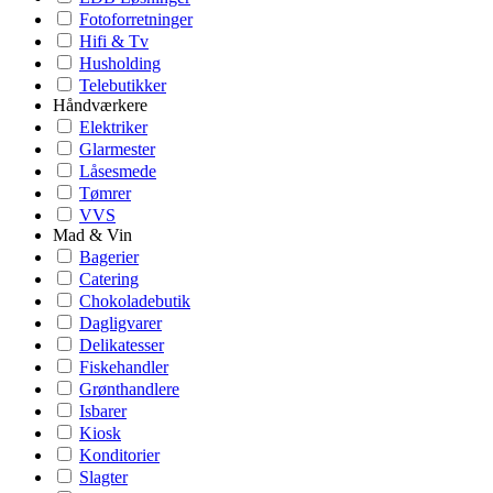
Fotoforretninger
Hifi & Tv
Husholding
Telebutikker
Håndværkere
Elektriker
Glarmester
Låsesmede
Tømrer
VVS
Mad & Vin
Bagerier
Catering
Chokoladebutik
Dagligvarer
Delikatesser
Fiskehandler
Grønthandlere
Isbarer
Kiosk
Konditorier
Slagter