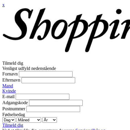
x
Tilmeld dig
Venligst udfyld nedenstående
Fornavn
Efternavn
Mand
Kvinde
E-mail
Adgangskode
Postnummer
Fødselsedag
Tilmeld dig