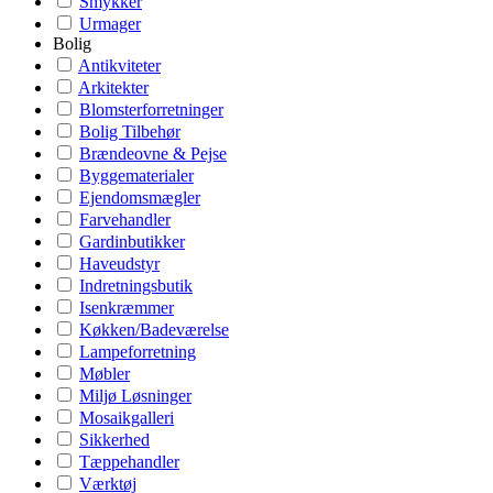
Smykker
Urmager
Bolig
Antikviteter
Arkitekter
Blomsterforretninger
Bolig Tilbehør
Brændeovne & Pejse
Byggematerialer
Ejendomsmægler
Farvehandler
Gardinbutikker
Haveudstyr
Indretningsbutik
Isenkræmmer
Køkken/Badeværelse
Lampeforretning
Møbler
Miljø Løsninger
Mosaikgalleri
Sikkerhed
Tæppehandler
Værktøj