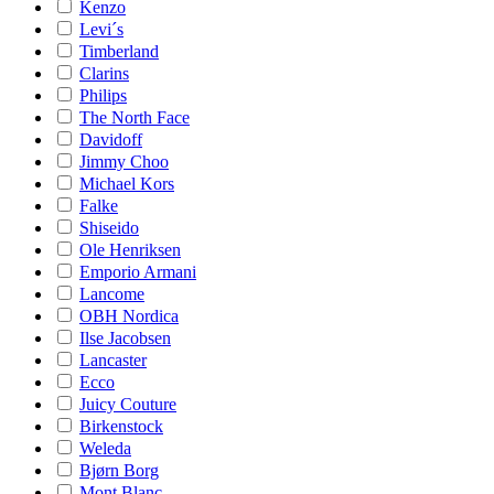
Kenzo
Levi´s
Timberland
Clarins
Philips
The North Face
Davidoff
Jimmy Choo
Michael Kors
Falke
Shiseido
Ole Henriksen
Emporio Armani
Lancome
OBH Nordica
Ilse Jacobsen
Lancaster
Ecco
Juicy Couture
Birkenstock
Weleda
Bjørn Borg
Mont Blanc