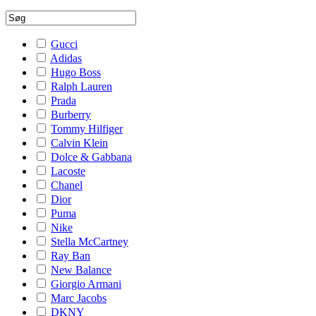
Gucci
Adidas
Hugo Boss
Ralph Lauren
Prada
Burberry
Tommy Hilfiger
Calvin Klein
Dolce & Gabbana
Lacoste
Chanel
Dior
Puma
Nike
Stella McCartney
Ray Ban
New Balance
Giorgio Armani
Marc Jacobs
DKNY