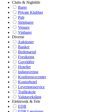
Clubs & Nightlife
Barer
Private Klubber
Pub
Stripbarer
Venues
Vinbarer
Diverse
Auktioner
Banker
Bedemænd
Forsikring
Gaveidéer
Hoteller
Indgravering
Konferencecenter
Kontorhotel
Leveringsservice
Trafikskole
Valutaveksling
Elektronik & Tele
EDB
EDB Løsninger