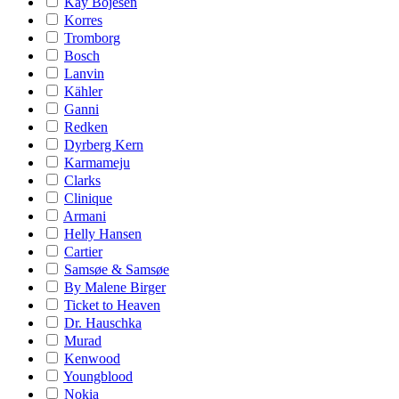
Kay Bojesen
Korres
Tromborg
Bosch
Lanvin
Kähler
Ganni
Redken
Dyrberg Kern
Karmameju
Clarks
Clinique
Armani
Helly Hansen
Cartier
Samsøe & Samsøe
By Malene Birger
Ticket to Heaven
Dr. Hauschka
Murad
Kenwood
Youngblood
Nokia