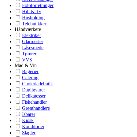
Fotoforretninger
Hifi & Tv
Husholding
Telebutikker
Håndværkere
Elektriker
Glarmester
Låsesmede
Tømrer
VVS
Mad & Vin
Bagerier
Catering
Chokoladebutik
Dagligvarer
Delikatesser
Fiskehandler
Grønthandlere
Isbarer
Kiosk
Konditorier
Slagter