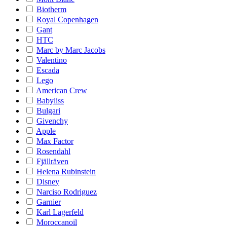
Biotherm
Royal Copenhagen
Gant
HTC
Marc by Marc Jacobs
Valentino
Escada
Lego
American Crew
Babyliss
Bulgari
Givenchy
Apple
Max Factor
Rosendahl
Fjällräven
Helena Rubinstein
Disney
Narciso Rodriguez
Garnier
Karl Lagerfeld
Moroccanoil