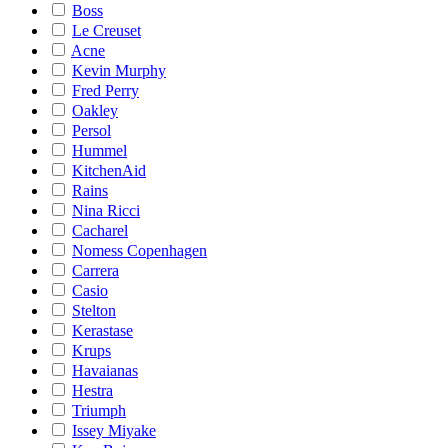
Boss
Le Creuset
Acne
Kevin Murphy
Fred Perry
Oakley
Persol
Hummel
KitchenAid
Rains
Nina Ricci
Cacharel
Nomess Copenhagen
Carrera
Casio
Stelton
Kerastase
Krups
Havaianas
Hestra
Triumph
Issey Miyake