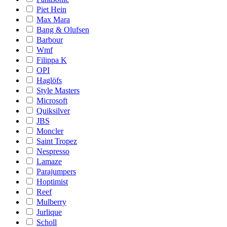
Piet Hein
Max Mara
Bang & Olufsen
Barbour
Wmf
Filippa K
OPI
Haglöfs
Style Masters
Microsoft
Quiksilver
JBS
Moncler
Saint Tropez
Nespresso
Lamaze
Parajumpers
Hoptimist
Reef
Mulberry
Jurlique
Scholl