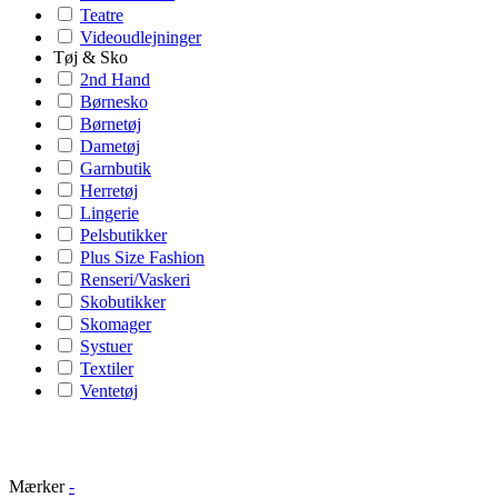
Teatre
Videoudlejninger
Tøj & Sko
2nd Hand
Børnesko
Børnetøj
Dametøj
Garnbutik
Herretøj
Lingerie
Pelsbutikker
Plus Size Fashion
Renseri/Vaskeri
Skobutikker
Skomager
Systuer
Textiler
Ventetøj
Mærker
-