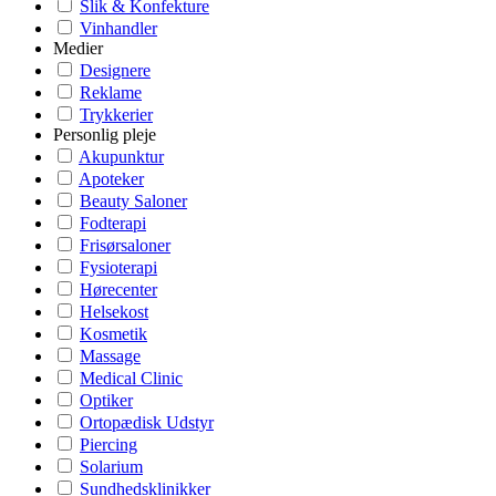
Slik & Konfekture
Vinhandler
Medier
Designere
Reklame
Trykkerier
Personlig pleje
Akupunktur
Apoteker
Beauty Saloner
Fodterapi
Frisørsaloner
Fysioterapi
Hørecenter
Helsekost
Kosmetik
Massage
Medical Clinic
Optiker
Ortopædisk Udstyr
Piercing
Solarium
Sundhedsklinikker