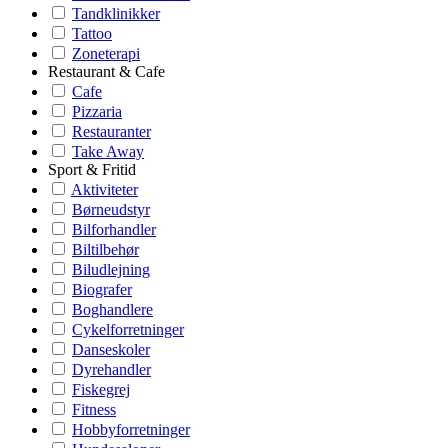
Tandklinikker
Tattoo
Zoneterapi
Restaurant & Cafe
Cafe
Pizzaria
Restauranter
Take Away
Sport & Fritid
Aktiviteter
Børneudstyr
Bilforhandler
Biltilbehør
Biludlejning
Biografer
Boghandlere
Cykelforretninger
Danseskoler
Dyrehandler
Fiskegrej
Fitness
Hobbyforretninger