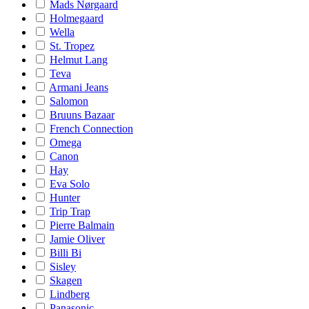
Mads Nørgaard
Holmegaard
Wella
St. Tropez
Helmut Lang
Teva
Armani Jeans
Salomon
Bruuns Bazaar
French Connection
Omega
Canon
Hay
Eva Solo
Hunter
Trip Trap
Pierre Balmain
Jamie Oliver
Billi Bi
Sisley
Skagen
Lindberg
Panasonic