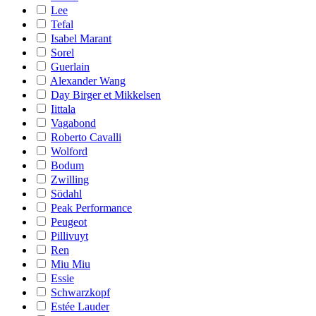
Lee
Tefal
Isabel Marant
Sorel
Guerlain
Alexander Wang
Day Birger et Mikkelsen
Iittala
Vagabond
Roberto Cavalli
Wolford
Bodum
Zwilling
Södahl
Peak Performance
Peugeot
Pillivuyt
Ren
Miu Miu
Essie
Schwarzkopf
Estée Lauder