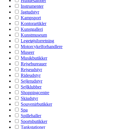
Hundesaloner
Instrumenter
Jagtudstyr
Kampsport
Kontorartikler
Kunstgalleri
Kunstmuseum
Legetøjsforretning
Motorcykelforhandlere
Museer
Musikbutikker
Rejsebureauer
Rejseudstyr
Rideudstyr
Sejlerudstyr
Sejlklubber
Shoppingcentre
Skiudstyr
Souvenirbutikker
Spa
Spillehaller
Sportsbutikker
Tankstationer