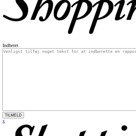
Indberet
TILMELD
x