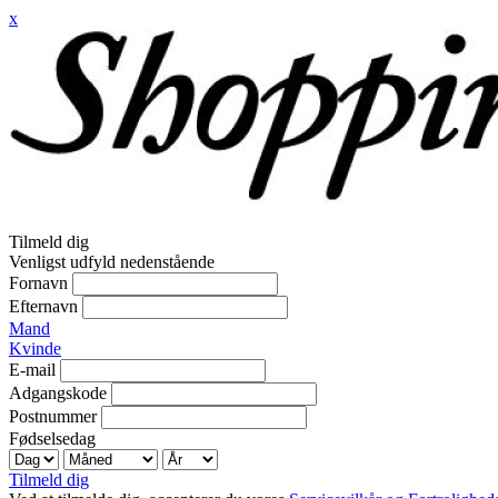
x
Tilmeld dig
Venligst udfyld nedenstående
Fornavn
Efternavn
Mand
Kvinde
E-mail
Adgangskode
Postnummer
Fødselsedag
Tilmeld dig