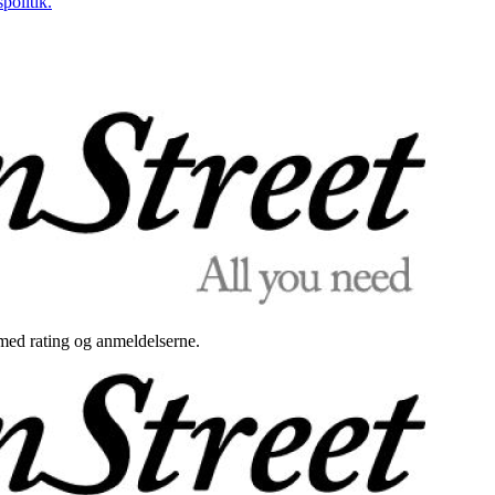
politik.
med rating og anmeldelserne.