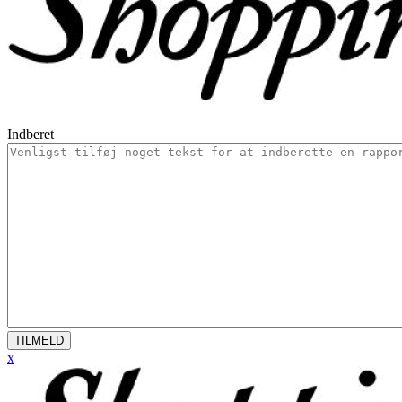
Indberet
TILMELD
x