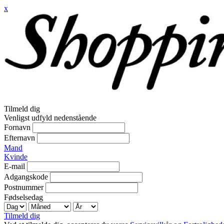
x
Tilmeld dig
Venligst udfyld nedenstående
Fornavn
Efternavn
Mand
Kvinde
E-mail
Adgangskode
Postnummer
Fødselsedag
Tilmeld dig