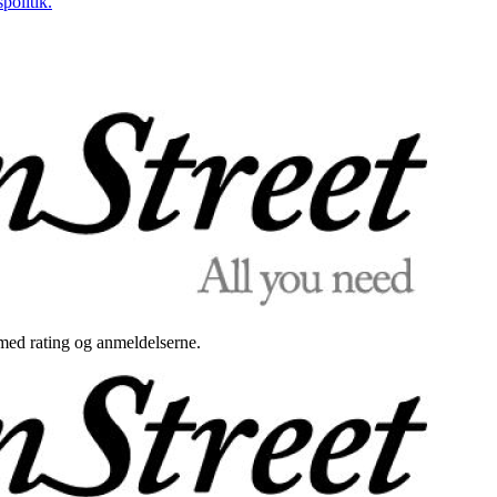
politik.
med rating og anmeldelserne.