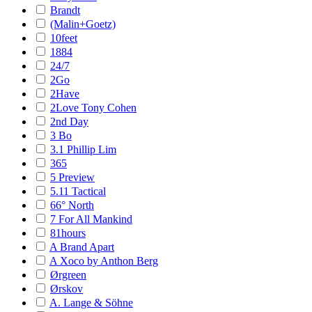
Brandt
(Malin+Goetz)
10feet
1884
24/7
2Go
2Have
2Love Tony Cohen
2nd Day
3 Bo
3.1 Phillip Lim
365
5 Preview
5.11 Tactical
66° North
7 For All Mankind
81hours
A Brand Apart
A Xoco by Anthon Berg
Ørgreen
Ørskov
A. Lange & Söhne