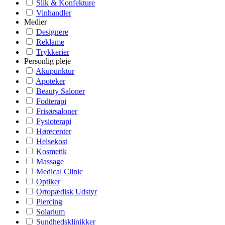
Slik & Konfekture
Vinhandler
Medier
Designere
Reklame
Trykkerier
Personlig pleje
Akupunktur
Apoteker
Beauty Saloner
Fodterapi
Frisørsaloner
Fysioterapi
Hørecenter
Helsekost
Kosmetik
Massage
Medical Clinic
Optiker
Ortopædisk Udstyr
Piercing
Solarium
Sundhedsklinikker