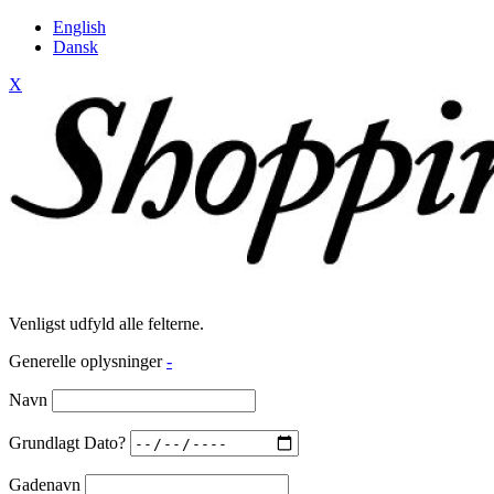
English
Dansk
X
Venligst udfyld alle felterne.
Generelle oplysninger
-
Navn
Grundlagt Dato?
Gadenavn