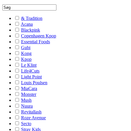
& Tradition
Acana
Blackpink
Copenhagen Kpop
Essential Foods
Gubi
Kong
Kpop
Le Klint
Life4Cuts
Light Point
Louis Poulsen
MiaCara
Monster
Mush
Nuura
Revitallash
Roze Avenue
Secto
Stray Kids