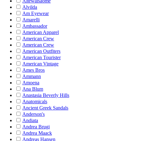
Altewaisaome
Alvilda
Am Eyewear
Amarelli
Ambassador
American Apparel
American Crew
American Crew
American Outfiters
American Tourister
American Vintage
Ames Bros
Ammann
Amoena
Ana Blum
Anastasia Beverly Hills
Anatomicals
Ancient Greek Sandals
Anderson's
Andiata
Andrea Brugi
Andrea Maack
Andreas Hansen