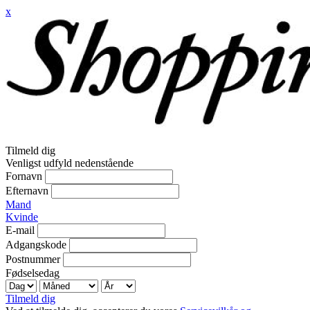
x
Tilmeld dig
Venligst udfyld nedenstående
Fornavn
Efternavn
Mand
Kvinde
E-mail
Adgangskode
Postnummer
Fødselsedag
Tilmeld dig