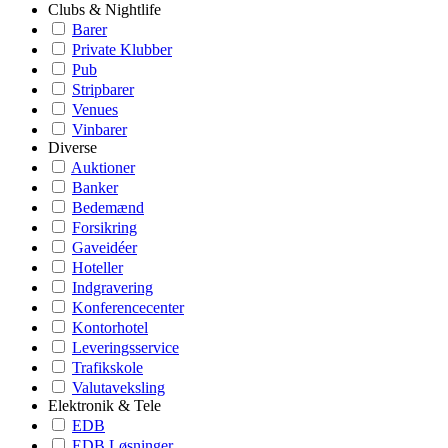
Clubs & Nightlife
Barer
Private Klubber
Pub
Stripbarer
Venues
Vinbarer
Diverse
Auktioner
Banker
Bedemænd
Forsikring
Gaveidéer
Hoteller
Indgravering
Konferencecenter
Kontorhotel
Leveringsservice
Trafikskole
Valutaveksling
Elektronik & Tele
EDB
EDB Løsninger