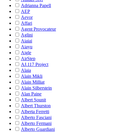
Adrianna Papell
AEP
Aevor
Affari
Agent Provocateur
Aglini
Aiaiai
Aiayu
Aigle
AirStep
AJ.117 Project
Alaia
Alain Mikli
Alain Milliat
Alain Silberstein
Alan Paine
Albert Sounit
Albert Thurston
Alberta Ferretti
Alberto Fasciani
Alberto Fermani
Alberto Guardiani