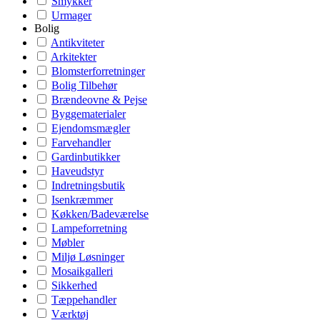
Smykker
Urmager
Bolig
Antikviteter
Arkitekter
Blomsterforretninger
Bolig Tilbehør
Brændeovne & Pejse
Byggematerialer
Ejendomsmægler
Farvehandler
Gardinbutikker
Haveudstyr
Indretningsbutik
Isenkræmmer
Køkken/Badeværelse
Lampeforretning
Møbler
Miljø Løsninger
Mosaikgalleri
Sikkerhed
Tæppehandler
Værktøj