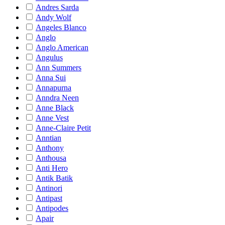
Andres Sarda
Andy Wolf
Angeles Blanco
Anglo
Anglo American
Angulus
Ann Summers
Anna Sui
Annapurna
Anndra Neen
Anne Black
Anne Vest
Anne-Claire Petit
Anntian
Anthony
Anthousa
Anti Hero
Antik Batik
Antinori
Antipast
Antipodes
Apair