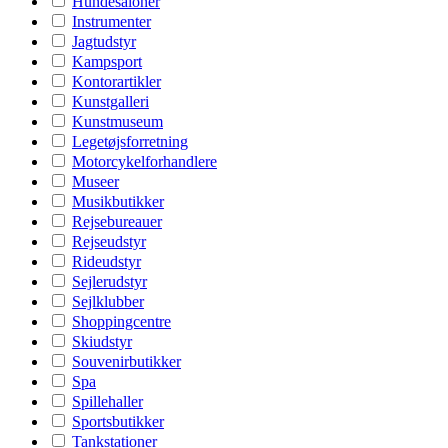
Hundesaloner
Instrumenter
Jagtudstyr
Kampsport
Kontorartikler
Kunstgalleri
Kunstmuseum
Legetøjsforretning
Motorcykelforhandlere
Museer
Musikbutikker
Rejsebureauer
Rejseudstyr
Rideudstyr
Sejlerudstyr
Sejlklubber
Shoppingcentre
Skiudstyr
Souvenirbutikker
Spa
Spillehaller
Sportsbutikker
Tankstationer