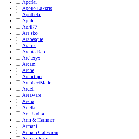
Aperlai
Apollo Lakkris
Apotheke
Apple
April77
Ara sko
Arabesque
Aramis
Arauto Rap
Arc'teryx
Arcam
Arche
Archetipo
ArchitectMade
Ardell
Areaware
Arena
Ariella
Arla Unika
Arm & Hammer
Armani
Armani Collezioni
Armani Jeans