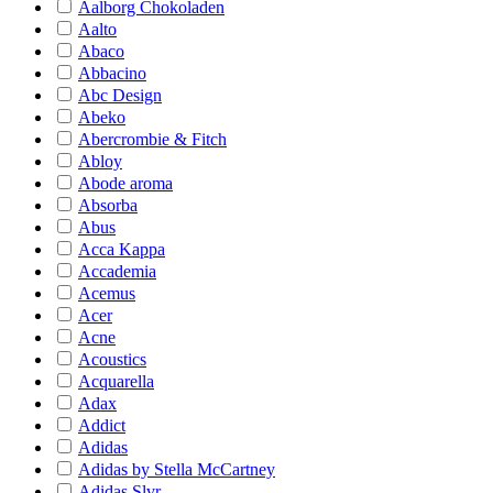
Aalborg Chokoladen
Aalto
Abaco
Abbacino
Abc Design
Abeko
Abercrombie & Fitch
Abloy
Abode aroma
Absorba
Abus
Acca Kappa
Accademia
Acemus
Acer
Acne
Acoustics
Acquarella
Adax
Addict
Adidas
Adidas by Stella McCartney
Adidas Slvr