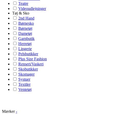
Teatre
Videoudlejninger
Tøj & Sko
2nd Hand
Børnesko
Børnetøj
Dametøj
Garnbutik
Herretøj
Lingerie
Pelsbutikker
Plus Size Fashion
Renseri/Vaskeri
Skobutikker
Skomager
Systuer
Textiler
Ventetøj
Mærker
-