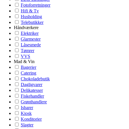
Fotoforretninger
Hifi & Tv
Husholding
Telebutikker
Håndværkere
Elektriker
Glarmester
Låsesmede
Tømrer
VVS
Mad & Vin
Bagerier
Catering
Chokoladebutik
Dagligvarer
Delikatesser
Fiskehandler
Grønthandlere
Isbarer
Kiosk
Konditorier
Slagter