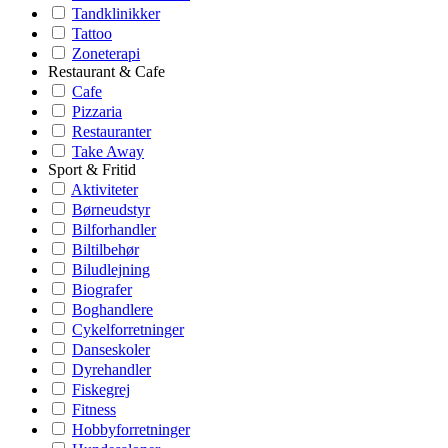
Tandklinikker
Tattoo
Zoneterapi
Restaurant & Cafe
Cafe
Pizzaria
Restauranter
Take Away
Sport & Fritid
Aktiviteter
Børneudstyr
Bilforhandler
Biltilbehør
Biludlejning
Biografer
Boghandlere
Cykelforretninger
Danseskoler
Dyrehandler
Fiskegrej
Fitness
Hobbyforretninger