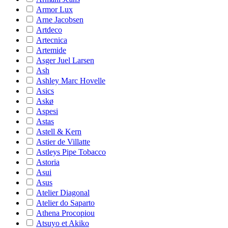
Armor Lux
Arne Jacobsen
Artdeco
Artecnica
Artemide
Asger Juel Larsen
Ash
Ashley Marc Hovelle
Asics
Askø
Aspesi
Astas
Astell & Kern
Astier de Villatte
Astleys Pipe Tobacco
Astoria
Asui
Asus
Atelier Diagonal
Atelier do Saparto
Athena Procopiou
Atsuyo et Akiko