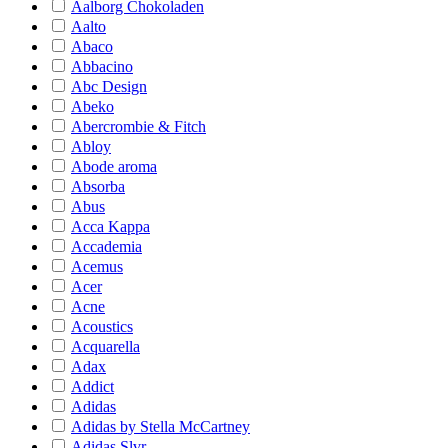
Aalborg Chokoladen
Aalto
Abaco
Abbacino
Abc Design
Abeko
Abercrombie & Fitch
Abloy
Abode aroma
Absorba
Abus
Acca Kappa
Accademia
Acemus
Acer
Acne
Acoustics
Acquarella
Adax
Addict
Adidas
Adidas by Stella McCartney
Adidas Slvr