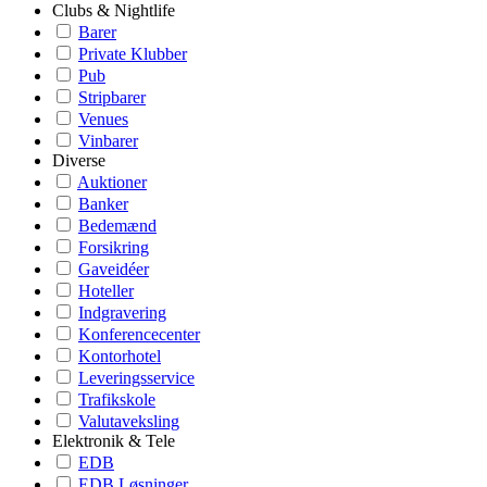
Clubs & Nightlife
Barer
Private Klubber
Pub
Stripbarer
Venues
Vinbarer
Diverse
Auktioner
Banker
Bedemænd
Forsikring
Gaveidéer
Hoteller
Indgravering
Konferencecenter
Kontorhotel
Leveringsservice
Trafikskole
Valutaveksling
Elektronik & Tele
EDB
EDB Løsninger