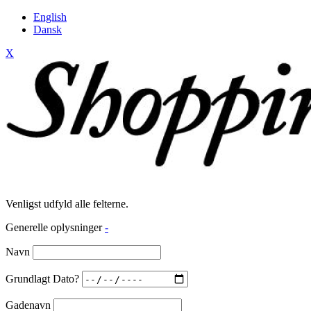
English
Dansk
X
Venligst udfyld alle felterne.
Generelle oplysninger
-
Navn
Grundlagt Dato?
Gadenavn