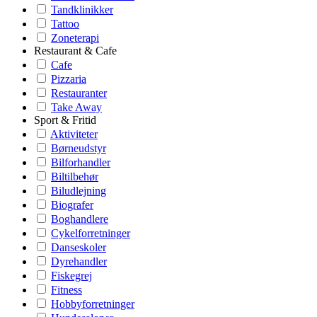
Tandklinikker
Tattoo
Zoneterapi
Restaurant & Cafe
Cafe
Pizzaria
Restauranter
Take Away
Sport & Fritid
Aktiviteter
Børneudstyr
Bilforhandler
Biltilbehør
Biludlejning
Biografer
Boghandlere
Cykelforretninger
Danseskoler
Dyrehandler
Fiskegrej
Fitness
Hobbyforretninger