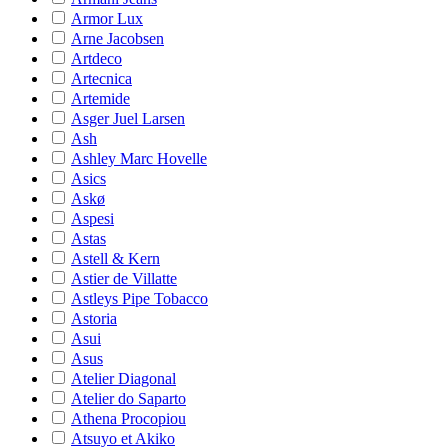
Armor Lux
Arne Jacobsen
Artdeco
Artecnica
Artemide
Asger Juel Larsen
Ash
Ashley Marc Hovelle
Asics
Askø
Aspesi
Astas
Astell & Kern
Astier de Villatte
Astleys Pipe Tobacco
Astoria
Asui
Asus
Atelier Diagonal
Atelier do Saparto
Athena Procopiou
Atsuyo et Akiko