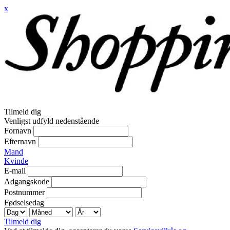
x
Tilmeld dig
Venligst udfyld nedenstående
Fornavn
Efternavn
Mand
Kvinde
E-mail
Adgangskode
Postnummer
Fødselsedag
Tilmeld dig