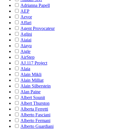
Adrianna Papell
AEP
Aevor
Affari
Agent Provocateur
Aglini
Aiaiai
Aiayu
Aigle
AirStep
AJ.117 Project
Alaia
Alain Mikli
Alain Milliat
Alain Silberstein
Alan Paine
Albert Sounit
Albert Thurston
Alberta Ferretti
Alberto Fasciani
Alberto Fermani
Alberto Guardiani