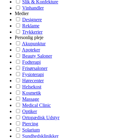
Slik & Konfekture
Vinhandler
Medier
Designere
Reklame
Trykkerier
Personlig pleje
Akupunktur
Apoteker
Beauty Saloner
Fodterapi
Frisørsaloner
Fysioterapi
Hørecenter
Helsekost
Kosmetik
Massage
Medical Clinic
Optiker
Ortopædisk Udstyr
Piercing
Solarium
Sundhedsklinikker