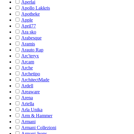
Aperlai
Apollo Lakkris
Apotheke
Apple
April77
Ara sko
Arabesque
Aramis
Arauto Rap
Arc'teryx
Arcam
Arche
Archetipo
ArchitectMade
Ardell
Areaware
Arena
Ariella
Arla Unika
Arm & Hammer
Armani
Armani Collezioni
Armani Jeans