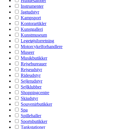
Hundesaloner
Instrumenter
Jagtudstyr
Kampsport
Kontorartikler
Kunstgalleri
Kunstmuseum
Legetøjsforretning
Motorcykelforhandlere
Museer
Musikbutikker
Rejsebureauer
Rejseudstyr
Rideudstyr
Sejlerudstyr
Sejlklubber
Shoppingcentre
Skiudstyr
Souvenirbutikker
Spa
Spillehaller
Sportsbutikker
Tankstationer