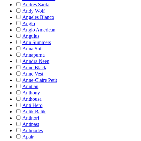
Andres Sarda
Andy Wolf
Angeles Blanco
Anglo
Anglo American
Angulus
Ann Summers
Anna Sui
Annapurna
Anndra Neen
Anne Black
Anne Vest
Anne-Claire Petit
Anntian
Anthony
Anthousa
Anti Hero
Antik Batik
Antinori
Antipast
Antipodes
Apair