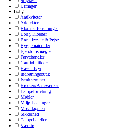
Smykker
Urmager
Bolig
Antikviteter
Arkitekter
Blomsterforretninger
Bolig Tilbehør
Brændeovne & Pejse
Byggematerialer
Ejendomsmægler
Farvehandler
Gardinbutikker
Haveudstyr
Indretningsbutik
Isenkræmmer
Køkken/Badeværelse
Lampeforretning
Møbler
Miljø Løsninger
Mosaikgalleri
Sikkerhed
Tæppehandler
Værktøj