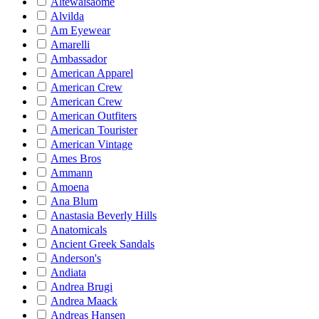
Altewaisaome
Alvilda
Am Eyewear
Amarelli
Ambassador
American Apparel
American Crew
American Crew
American Outfiters
American Tourister
American Vintage
Ames Bros
Ammann
Amoena
Ana Blum
Anastasia Beverly Hills
Anatomicals
Ancient Greek Sandals
Anderson's
Andiata
Andrea Brugi
Andrea Maack
Andreas Hansen