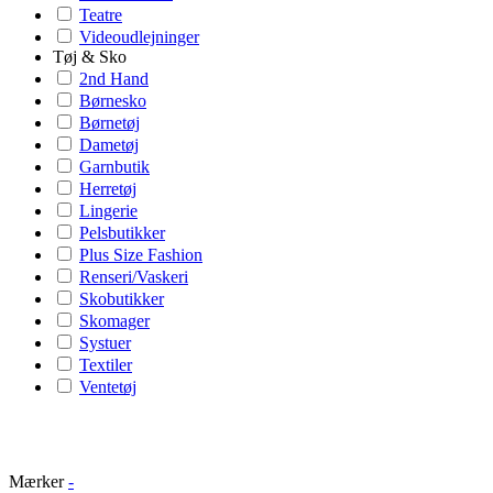
Teatre
Videoudlejninger
Tøj & Sko
2nd Hand
Børnesko
Børnetøj
Dametøj
Garnbutik
Herretøj
Lingerie
Pelsbutikker
Plus Size Fashion
Renseri/Vaskeri
Skobutikker
Skomager
Systuer
Textiler
Ventetøj
Mærker
-