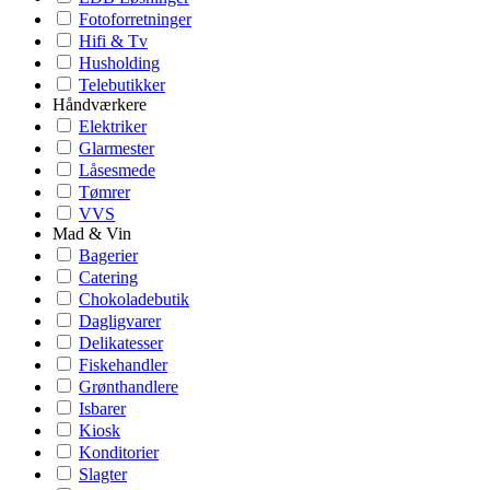
Fotoforretninger
Hifi & Tv
Husholding
Telebutikker
Håndværkere
Elektriker
Glarmester
Låsesmede
Tømrer
VVS
Mad & Vin
Bagerier
Catering
Chokoladebutik
Dagligvarer
Delikatesser
Fiskehandler
Grønthandlere
Isbarer
Kiosk
Konditorier
Slagter