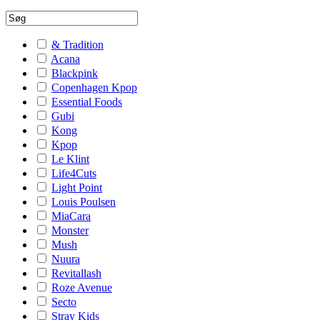
& Tradition
Acana
Blackpink
Copenhagen Kpop
Essential Foods
Gubi
Kong
Kpop
Le Klint
Life4Cuts
Light Point
Louis Poulsen
MiaCara
Monster
Mush
Nuura
Revitallash
Roze Avenue
Secto
Stray Kids