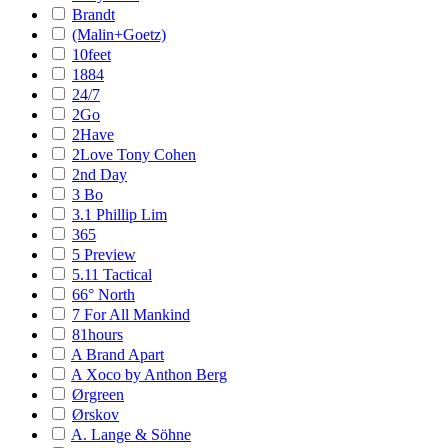
Brandt
(Malin+Goetz)
10feet
1884
24/7
2Go
2Have
2Love Tony Cohen
2nd Day
3 Bo
3.1 Phillip Lim
365
5 Preview
5.11 Tactical
66° North
7 For All Mankind
81hours
A Brand Apart
A Xoco by Anthon Berg
Ørgreen
Ørskov
A. Lange & Söhne