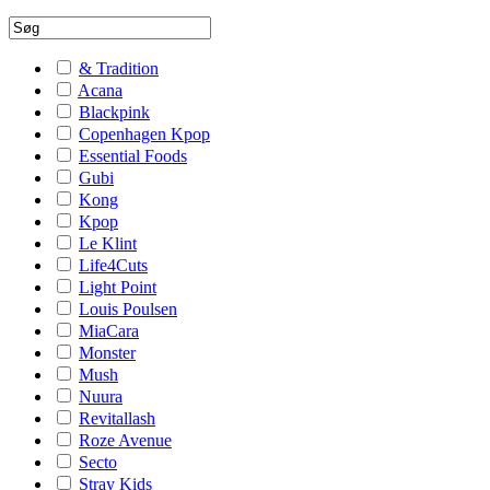
& Tradition
Acana
Blackpink
Copenhagen Kpop
Essential Foods
Gubi
Kong
Kpop
Le Klint
Life4Cuts
Light Point
Louis Poulsen
MiaCara
Monster
Mush
Nuura
Revitallash
Roze Avenue
Secto
Stray Kids