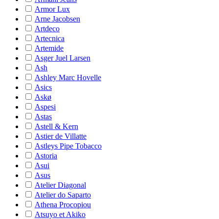
Armor Lux
Arne Jacobsen
Artdeco
Artecnica
Artemide
Asger Juel Larsen
Ash
Ashley Marc Hovelle
Asics
Askø
Aspesi
Astas
Astell & Kern
Astier de Villatte
Astleys Pipe Tobacco
Astoria
Asui
Asus
Atelier Diagonal
Atelier do Saparto
Athena Procopiou
Atsuyo et Akiko