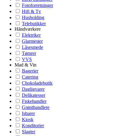
Fotoforretninger
Hifi & Tv
Husholding
Telebutikker
Håndværkere
Elektriker
Glarmester
Låsesmede
Tømrer
VVS
Mad & Vin
Bagerier
Catering
Chokoladebutik
Dagligvarer
Delikatesser
Fiskehandler
Grønthandlere
Isbarer
Kiosk
Konditorier
Slagter