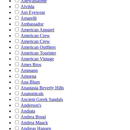
Altewaisaome
Alvilda
Am Eyewear
Amarelli
Ambassador
American Apparel
American Crew
American Crew
American Outfiters
American Tourister
American Vintage
Ames Bros
Ammann
Amoena
Ana Blum
Anastasia Beverly Hills
Anatomicals
Ancient Greek Sandals
Anderson's
Andiata
Andrea Brugi
Andrea Maack
Andreas Hansen