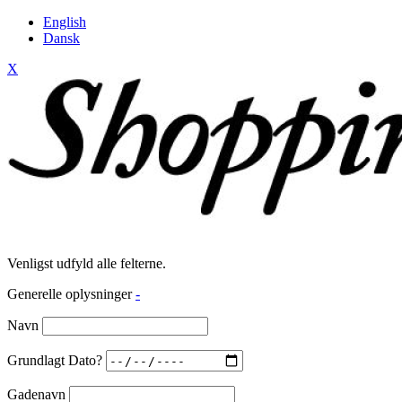
English
Dansk
X
Venligst udfyld alle felterne.
Generelle oplysninger
-
Navn
Grundlagt Dato?
Gadenavn