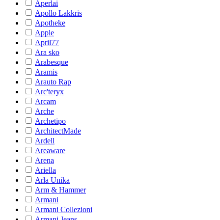
Aperlai
Apollo Lakkris
Apotheke
Apple
April77
Ara sko
Arabesque
Aramis
Arauto Rap
Arc'teryx
Arcam
Arche
Archetipo
ArchitectMade
Ardell
Areaware
Arena
Ariella
Arla Unika
Arm & Hammer
Armani
Armani Collezioni
Armani Jeans