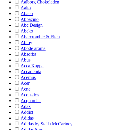
Aalborg Chokoladen
Aalto
Abaco
Abbacino
Abc Design
Abeko
Abercrombie & Fitch
Abloy
Abode aroma
Absorba
Abus
Acca Kappa
Accademia
Acemus
Acer
Acne
Acoustics
Acquarella
Adax
Addict
Adidas
Adidas by Stella McCartney
Adidas Slvr