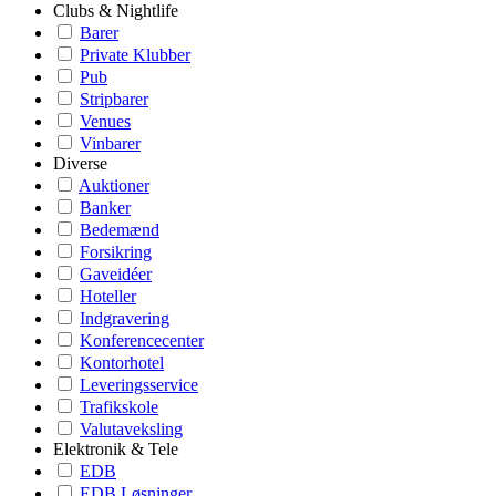
Clubs & Nightlife
Barer
Private Klubber
Pub
Stripbarer
Venues
Vinbarer
Diverse
Auktioner
Banker
Bedemænd
Forsikring
Gaveidéer
Hoteller
Indgravering
Konferencecenter
Kontorhotel
Leveringsservice
Trafikskole
Valutaveksling
Elektronik & Tele
EDB
EDB Løsninger