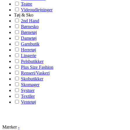
Teatre
Videoudlejninger
Tøj & Sko
2nd Hand
Børnesko
Børnetøj
Dametøj
Garnbutik
Herretøj
Lingerie
Pelsbutikker
Plus Size Fashion
Renseri/Vaskeri
Skobutikker
Skomager
Systuer
Textiler
Ventetøj
Mærker
-