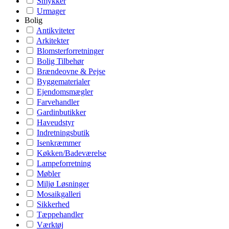
Smykker
Urmager
Bolig
Antikviteter
Arkitekter
Blomsterforretninger
Bolig Tilbehør
Brændeovne & Pejse
Byggematerialer
Ejendomsmægler
Farvehandler
Gardinbutikker
Haveudstyr
Indretningsbutik
Isenkræmmer
Køkken/Badeværelse
Lampeforretning
Møbler
Miljø Løsninger
Mosaikgalleri
Sikkerhed
Tæppehandler
Værktøj