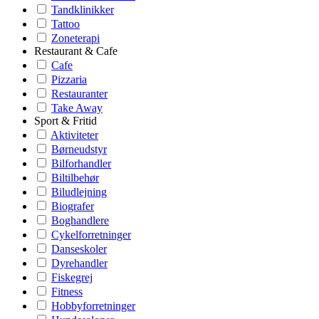
Tandklinikker
Tattoo
Zoneterapi
Restaurant & Cafe
Cafe
Pizzaria
Restauranter
Take Away
Sport & Fritid
Aktiviteter
Børneudstyr
Bilforhandler
Biltilbehør
Biludlejning
Biografer
Boghandlere
Cykelforretninger
Danseskoler
Dyrehandler
Fiskegrej
Fitness
Hobbyforretninger