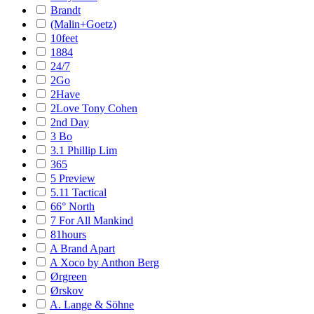
Brandt
(Malin+Goetz)
10feet
1884
24/7
2Go
2Have
2Love Tony Cohen
2nd Day
3 Bo
3.1 Phillip Lim
365
5 Preview
5.11 Tactical
66° North
7 For All Mankind
81hours
A Brand Apart
A Xoco by Anthon Berg
Ørgreen
Ørskov
A. Lange & Söhne