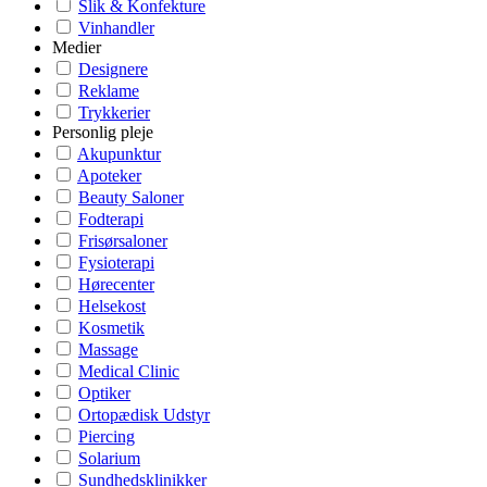
Slik & Konfekture
Vinhandler
Medier
Designere
Reklame
Trykkerier
Personlig pleje
Akupunktur
Apoteker
Beauty Saloner
Fodterapi
Frisørsaloner
Fysioterapi
Hørecenter
Helsekost
Kosmetik
Massage
Medical Clinic
Optiker
Ortopædisk Udstyr
Piercing
Solarium
Sundhedsklinikker