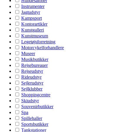
Hundesaloner
Instrumenter
Jagtudstyr
Kampsport
Kontorartikler
Kunstgalleri
Kunstmuseum
Legetøjsforretning
Motorcykelforhandlere
Museer
Musikbutikker
Rejsebureauer
Rejseudstyr
Rideudstyr
Sejlerudstyr
Sejlklubber
Shoppingcentre
Skiudstyr
Souvenirbutikker
Spa
Spillehaller
Sportsbutikker
Tankstationer