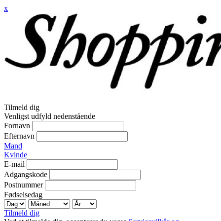
x
Tilmeld dig
Venligst udfyld nedenstående
Fornavn
Efternavn
Mand
Kvinde
E-mail
Adgangskode
Postnummer
Fødselsedag
Tilmeld dig