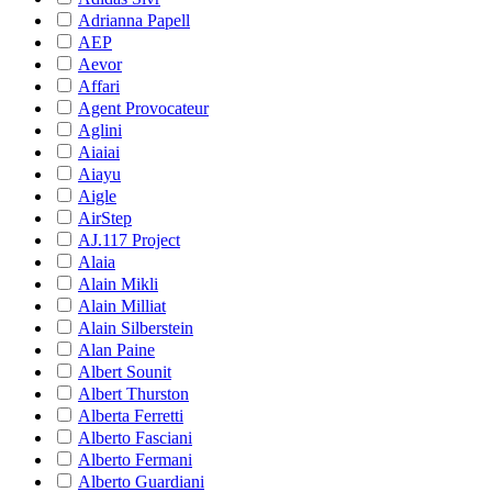
Adrianna Papell
AEP
Aevor
Affari
Agent Provocateur
Aglini
Aiaiai
Aiayu
Aigle
AirStep
AJ.117 Project
Alaia
Alain Mikli
Alain Milliat
Alain Silberstein
Alan Paine
Albert Sounit
Albert Thurston
Alberta Ferretti
Alberto Fasciani
Alberto Fermani
Alberto Guardiani