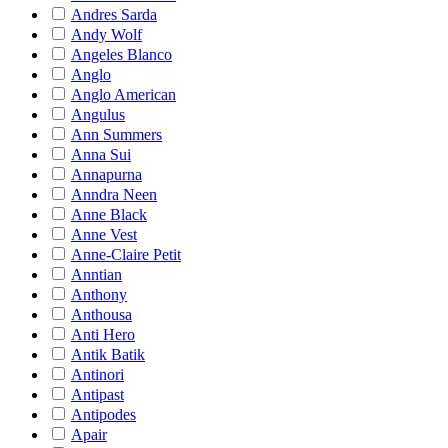
Andres Sarda
Andy Wolf
Angeles Blanco
Anglo
Anglo American
Angulus
Ann Summers
Anna Sui
Annapurna
Anndra Neen
Anne Black
Anne Vest
Anne-Claire Petit
Anntian
Anthony
Anthousa
Anti Hero
Antik Batik
Antinori
Antipast
Antipodes
Apair